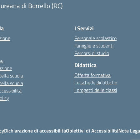
ureana di Borrello (RC)
Visita la pagina iniziale della scuola
la
I Servizi
zione
Personale scolastico
Famiglie e studenti
Percorsi di studio
ne
Didattica
azione
Offerta formativa
della scuola
Le schede didattiche
della scuola
I progetti delle classi
cessibilità
olicy
cy
Dichiarazione di accessibilità
Obiettivi di Accessibilità
Note Lega