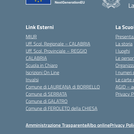
La
— 
Link Esterni
La Scuo
MIUR
Presenta
Uff. Scol. Regionale – CALABRIA
La storia
Uff. Scol. Provinciale – REGGIO
I luoghi
CALABRIA
Le perso
Scuola in Chiaro
Organizz
Iscrizioni On Line
I numeri 
Invalsi
Le carte 
Comune di LAUREANA di BORRELLO
AGID – ac
Comune di SERRATA
Privacy P
Comune di GALATRO
Comune di FEROLETO della CHIESA
Amministrazione Trasparente
Albo online
Privacy Poli