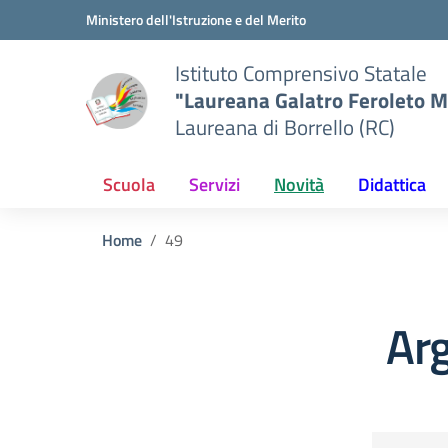
Vai ai contenuti
Vai al menu di navigazione
Vai al footer
Ministero dell'Istruzione e del Merito
Istituto Comprensivo Statale
"Laureana Galatro Feroleto M
Laureana di Borrello (RC)
Scuola
Servizi
Novità
Didattica
Home
49
Ar