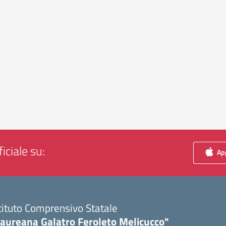
iciale su:
App
tituto Comprensivo Statale
Laureana Galatro Feroleto Melicucco"