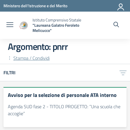
Vai ai contenuti
Vai al menu di navigazione
Vai al footer
Ministero dell'Istruzione e del Merito
Istituto Comprensivo Statale
"Laureana Galatro Feroleto
Melicucco"
Argomento: pnrr
Stampa / Condividi
FILTRI
Avviso per la selezione di personale ATA interno
Agenda SUD fase 2 - TITOLO PROGETTO: “Una scuola che
accoglie”