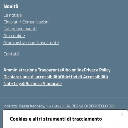
Novità
Le notizie
Circolari / Comunicazioni
Calendario eventi
Albo online
Amministrazione Trasparente
Contatti
Amministrazione Trasparente
Albo online
Privacy Policy
Dichiarazione di accessibilità
Obiettivi di Accessibilità
Note Legali
Bacheca Sindacale
Indirizzo:
Piazza Kennedy, 1 – 89023 LAUREANA DI BORRELLO (RC)
Centralino:
0966378209
Email:
rcic84800t@istruzione.it
Posta elettronica certificata (PEC):
Cookies e altri strumenti di tracciamento
rcic84800t@pec.istruzione.it