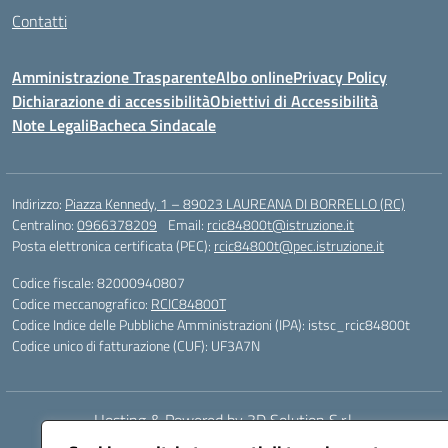
Contatti
Amministrazione Trasparente
Albo online
Privacy Policy
Dichiarazione di accessibilità
Obiettivi di Accessibilità
Note Legali
Bacheca Sindacale
Indirizzo:
Piazza Kennedy, 1 – 89023 LAUREANA DI BORRELLO (RC)
Centralino:
0966378209
Email:
rcic84800t@istruzione.it
Posta elettronica certificata (PEC):
rcic84800t@pec.istruzione.it
Codice fiscale: 82000940807
Codice meccanografico:
RCIC84800T
Codice Indice delle Pubbliche Amministrazioni (IPA): istsc_rcic84800t
Codice unico di fatturazione (CUF): UF3A7N
Hosting & Powered by 3D Solution S.r.l.
Concept & Design by Designers Italia