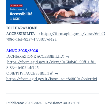
DICHIARAZIONE
ACCESSIBILITA’
→
https://form.agid.gov.it/view/6eb4
798c-11ef-82a7-17714057d42a
ANNO 2025/2026
DICHIARAZIONE ACCESSIBILITA’ →
https://form.agid.gov.it/view/0a51ab40-99ff-11f0-
8f83-4b402fc1f445
OBIETTIVI ACCESSIBILITA’ →
https://form.agid.gov.it/istsc_rcic84800t/obiettivi
Pubblicato:
23.09.2024
-
Revisione:
30.03.2026