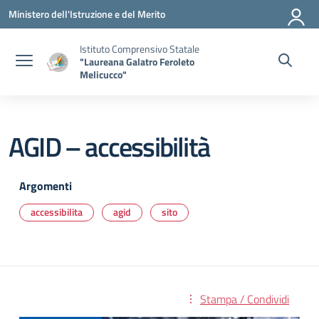
Vai ai contenuti
Vai al menu di navigazione
Vai al footer
Ministero dell'Istruzione e del Merito
Istituto Comprensivo Statale
"Laureana Galatro Feroleto
Melicucco"
AGID – accessibilità
Argomenti
accessibilita
agid
sito
Stampa / Condividi