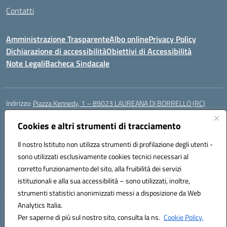
Contatti
Amministrazione Trasparente
Albo online
Privacy Policy
Dichiarazione di accessibilità
Obiettivi di Accessibilità
Note Legali
Bacheca Sindacale
Indirizzo:
Piazza Kennedy, 1 – 89023 LAUREANA DI BORRELLO (RC)
Centralino:
0966378209
Email:
rcic84800t@istruzione.it
Posta elettronica certificata (PEC):
Cookies e altri strumenti di tracciamento
rcic84800t@pec.istruzione.it
Codice fiscale: 82000940807
Il nostro Istituto non utilizza strumenti di profilazione degli utenti -
Codice meccanografico:
RCIC84800T
sono utilizzati esclusivamente cookies tecnici necessari al
Codice Indice delle Pubbliche Amministrazioni (IPA): istsc_rcic84800t
corretto funzionamento del sito, alla fruibilità dei servizi
Codice unico di fatturazione (CUF): UF3A7N
istituzionali e alla sua accessibilità – sono utilizzati, inoltre,
strumenti statistici anonimizzati messi a disposizione da Web
Analytics Italia.
Hosting & Powered by 3D Solution S.r.l.
Per saperne di più sul nostro sito, consulta la ns.
Cookie Policy.
Concept & Design by Designers Italia