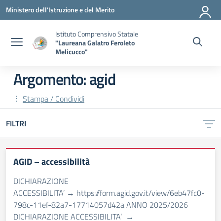
Vai ai contenuti
Vai al menu di navigazione
Vai al footer
Ministero dell'Istruzione e del Merito
Istituto Comprensivo Statale
"Laureana Galatro Feroleto
Melicucco"
Argomento: agid
Stampa / Condividi
FILTRI
AGID – accessibilità
DICHIARAZIONE
ACCESSIBILITA’ → https://form.agid.gov.it/view/6eb47fc0-
798c-11ef-82a7-17714057d42a ANNO 2025/2026
DICHIARAZIONE ACCESSIBILITA’ →