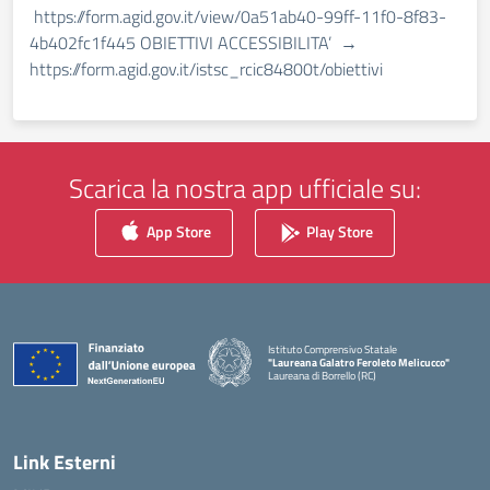
https://form.agid.gov.it/view/0a51ab40-99ff-11f0-8f83-
4b402fc1f445 OBIETTIVI ACCESSIBILITA’ →
https://form.agid.gov.it/istsc_rcic84800t/obiettivi
Scarica la nostra app ufficiale su:
App Store
Play Store
Istituto Comprensivo Statale
"Laureana Galatro Feroleto Melicucco"
Laureana di Borrello (RC)
— Visita la pagina iniziale della scuola
Link Esterni