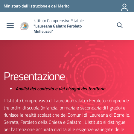
Vai ai contenuti
Vai al menu di navigazione
Vai al footer
Ministero dell'Istruzione e del Merito
Istituto Comprensivo Statale
"Laureana Galatro Feroleto
Melicucco"
Presentazione
Analisi del contesto e dei bisogni del territorio
L'Istituto Comprensivo di Laureana Galatro Feroleto comprende
tre ordini di scuola (infanzia, primaria e secondaria di I grado) e
riunisce le realtà scolastiche dei Comuni di Laureana di Borrello,
Serrata, Feroleto della Chiesa e Galatro . L'Istituto si distingue
per l'attenzione accurata rivolta alle esigenze variegate delle