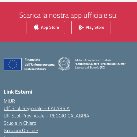
Scarica la nostra app ufficiale su:
App Store
Play Store
Istituto Comprensivo Statale
"Laureana Galatro Feroleto Melicucco"
Laureana di Borrello (RC)
— Visita la pagina iniziale della scuola
Link Esterni
MIUR
Uff. Scol. Regionale – CALABRIA
Uff. Scol. Provinciale – REGGIO CALABRIA
Scuola in Chiaro
Iscrizioni On Line