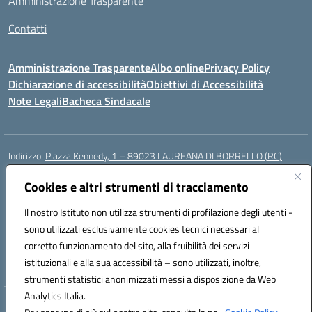
Amministrazione Trasparente
Contatti
Amministrazione Trasparente
Albo online
Privacy Policy
Dichiarazione di accessibilità
Obiettivi di Accessibilità
Note Legali
Bacheca Sindacale
Indirizzo:
Piazza Kennedy, 1 – 89023 LAUREANA DI BORRELLO (RC)
Centralino:
0966378209
Email:
rcic84800t@istruzione.it
Posta elettronica certificata (PEC):
Cookies e altri strumenti di tracciamento
rcic84800t@pec.istruzione.it
Codice fiscale: 82000940807
Il nostro Istituto non utilizza strumenti di profilazione degli utenti -
Codice meccanografico:
RCIC84800T
sono utilizzati esclusivamente cookies tecnici necessari al
Codice Indice delle Pubbliche Amministrazioni (IPA): istsc_rcic84800t
corretto funzionamento del sito, alla fruibilità dei servizi
Codice unico di fatturazione (CUF): UF3A7N
istituzionali e alla sua accessibilità – sono utilizzati, inoltre,
strumenti statistici anonimizzati messi a disposizione da Web
Analytics Italia.
Hosting & Powered by 3D Solution S.r.l.