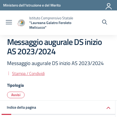
Vai ai contenuti
Vai al menu di navigazione
Vai al footer
Ministero dell'Istruzione e del Merito
Istituto Comprensivo Statale
"Laureana Galatro Feroleto
Melicucco"
Messaggio augurale DS inizio
AS 2023/2024
Messaggio augurale DS inizio AS 2023/2024
Stampa / Condividi
Tipologia
Avvisi
Indice della pagina