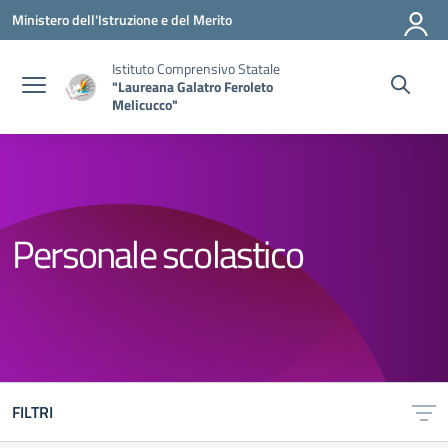
Vai ai contenuti
Vai al menu di navigazione
Vai al footer
Ministero dell'Istruzione e del Merito
Istituto Comprensivo Statale
"Laureana Galatro Feroleto
Melicucco"
Personale scolastico
FILTRI