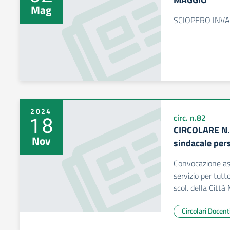
Mag
SCIOPERO INVA
2024
18
circ. n.82
CIRCOLARE N.
Nov
sindacale per
Convocazione ass
servizio per tutt
scol. della Città
Circolari Docent