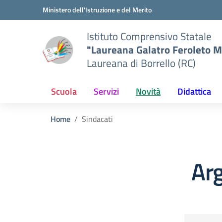
Vai ai contenuti
Vai al menu di navigazione
Vai al footer
Ministero dell'Istruzione e del Merito
Istituto Comprensivo Statale
"Laureana Galatro Feroleto M
Laureana di Borrello (RC)
Scuola
Servizi
Novità
Didattica
Home
Sindacati
Arg