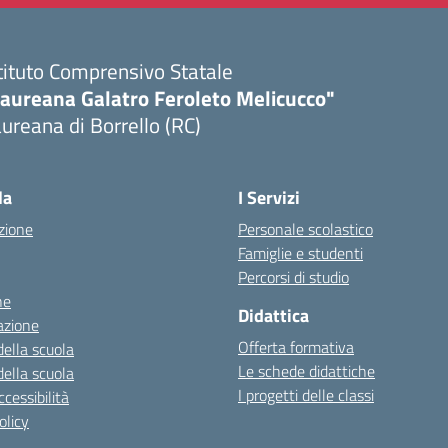
tituto Comprensivo Statale
Laureana Galatro Feroleto Melicucco"
ureana di Borrello (RC)
Visita la pagina iniziale della scuola
la
I Servizi
zione
Personale scolastico
Famiglie e studenti
Percorsi di studio
ne
Didattica
azione
Offerta formativa
della scuola
Le schede didattiche
della scuola
I progetti delle classi
cessibilità
olicy