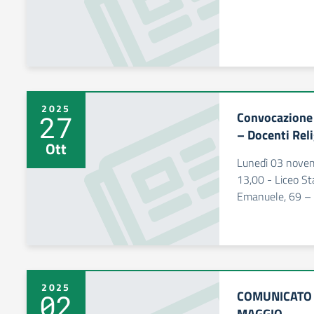
2025
Convocazione
27
– Docenti Rel
Ott
Lunedì 03 novem
13,00 - Liceo Sta
Emanuele, 69 – 
2025
COMUNICATO 
02
MAGGIO