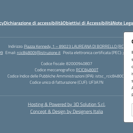
cy
Dichiarazione di accessibilità
Obiettivi di Accessibilità
Note Lega
Indirizzo:
Piazza Kennedy, 1 – 89023 LAUREANA DI BORRELLO (RC)
09
Email:
rcic84800t@istruzione.it
Posta elettronica certificata (PEC):
rcic8
Codice fiscale: 82000940807
Codice meccanografico:
RCIC84800T
Codice Indice delle Pubbliche Amministrazioni (IPA): istsc_rcic84800t
Codice unico di fatturazione (CUF): UF3A7N
Hosting & Powered by 3D Solution S.r.l.
Concept & Design by Designers Italia