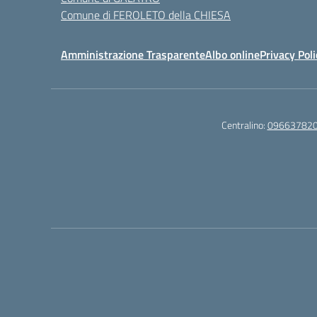
Comune di FEROLETO della CHIESA
Amministrazione Trasparente
Albo online
Privacy Poli
Centralino:
09663782