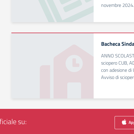
novembre 2024. 
Bacheca Sinda
ANNO SCOLASTI
sciopero CUB, AD
con adesione di 
Avviso di sciope
iciale su:
App