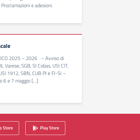
Proclamazioni e adesioni.
cale
CO 2025 – 2026 – Avviso di
L Varese, SGB, SI Cobas, USI CIT,
USI 1912, SBN, CUB PI e FI-SI –
ro 6 e 7 maggio […]
 Store
Play Store