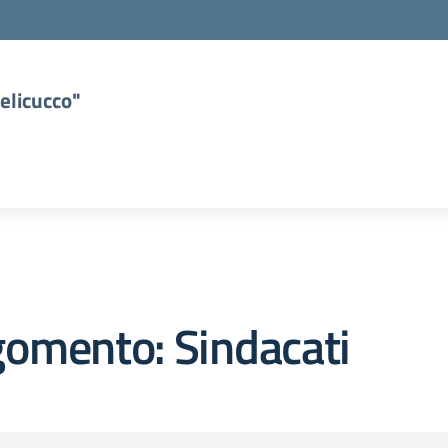
elicucco"
omento: Sindacati