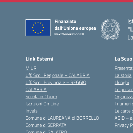
Is
"
La
— 
Link Esterni
La Scuo
MIUR
Presenta
Uff. Scol. Regionale – CALABRIA
La storia
Uff. Scol. Provinciale – REGGIO
I luoghi
CALABRIA
Le perso
Scuola in Chiaro
Organizz
Iscrizioni On Line
I numeri 
Invalsi
Le carte 
Comune di LAUREANA di BORRELLO
AGID – ac
Comune di SERRATA
Privacy P
Comune di GALATRO