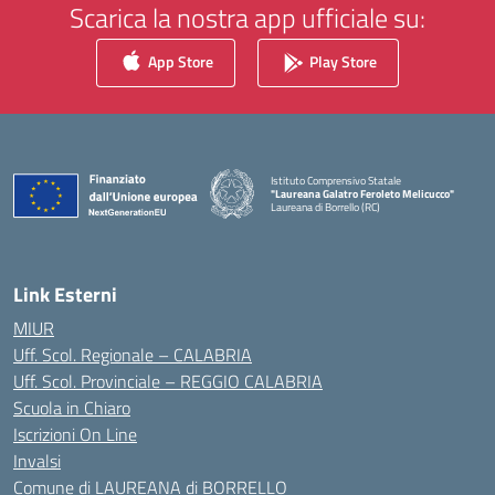
Scarica la nostra app ufficiale su:
App Store
Play Store
Istituto Comprensivo Statale
"Laureana Galatro Feroleto Melicucco"
Laureana di Borrello (RC)
— Visita la pagina iniziale della scuola
Link Esterni
MIUR
Uff. Scol. Regionale – CALABRIA
Uff. Scol. Provinciale – REGGIO CALABRIA
Scuola in Chiaro
Iscrizioni On Line
Invalsi
Comune di LAUREANA di BORRELLO