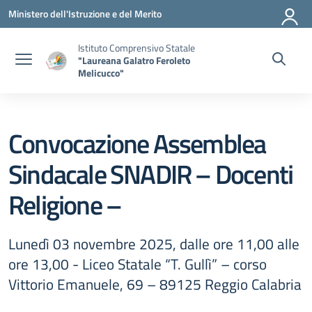
Vai ai contenuti
Vai al menu di navigazione
Vai al footer
Ministero dell'Istruzione e del Merito
Istituto Comprensivo Statale
"Laureana Galatro Feroleto
Melicucco"
Convocazione Assemblea
Sindacale SNADIR – Docenti
Religione –
Lunedì 03 novembre 2025, dalle ore 11,00 alle
ore 13,00 - Liceo Statale “T. Gullì” – corso
Vittorio Emanuele, 69 – 89125 Reggio Calabria