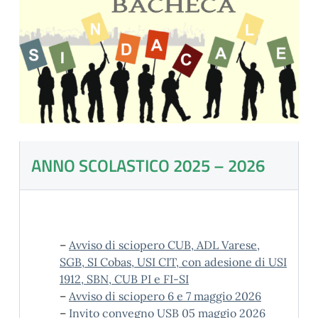
ANNO SCOLASTICO 2025 – 2026
–
Avviso di sciopero CUB, ADL Varese,
SGB, SI Cobas, USI CIT, con adesione di USI
1912, SBN, CUB PI e FI-SI
–
Avviso di sciopero 6 e 7 maggio 2026
–
Invito convegno USB 05 maggio 2026