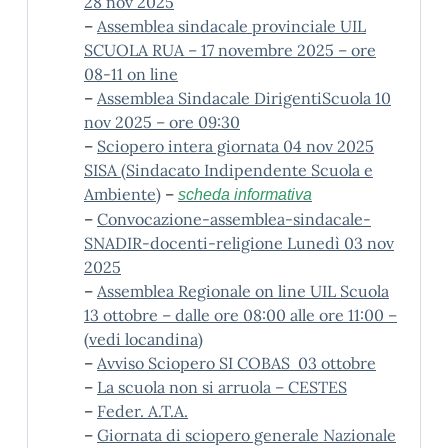
28 nov 2025
–
Assemblea sindacale provinciale UIL
SCUOLA RUA – 17 novembre 2025 – ore
08-11 on line
–
Assemblea Sindacale DirigentiScuola 10
nov 2025 – ore 09:30
–
Sciopero intera giornata 04 nov 2025
SISA (Sindacato Indipendente Scuola e
Ambiente)
–
scheda informativa
–
Convocazione-assemblea-sindacale-
SNADIR-docenti-religione Lunedì 03 nov
2025
–
Assemblea Regionale on line UIL Scuola
13 ottobre – dalle ore 08:00 alle ore 11:00 –
(vedi locandina)
–
Avviso Sciopero SI COBAS 03 ottobre
–
La scuola non si arruola – CESTES
–
Feder. A.T.A.
–
Giornata di sciopero generale Nazionale