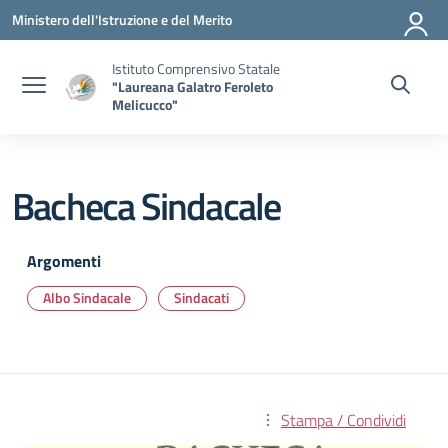
Vai ai contenuti
Vai al menu di navigazione
Vai al footer
Ministero dell'Istruzione e del Merito
Istituto Comprensivo Statale
"Laureana Galatro Feroleto
Melicucco"
Bacheca Sindacale
Argomenti
Albo Sindacale
Sindacati
Stampa / Condividi