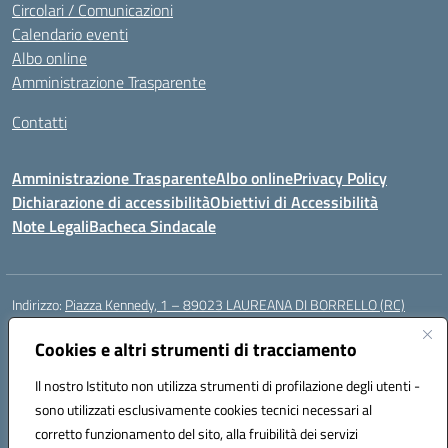
Circolari / Comunicazioni
Calendario eventi
Albo online
Amministrazione Trasparente
Contatti
Amministrazione Trasparente
Albo online
Privacy Policy
Dichiarazione di accessibilità
Obiettivi di Accessibilità
Note Legali
Bacheca Sindacale
Indirizzo:
Piazza Kennedy, 1 – 89023 LAUREANA DI BORRELLO (RC)
Centralino:
0966378209
Email:
rcic84800t@istruzione.it
Cookies e altri strumenti di tracciamento
Posta elettronica certificata (PEC):
rcic84800t@pec.istruzione.it
Codice fiscale: 82000940807
Il nostro Istituto non utilizza strumenti di profilazione degli utenti -
Codice meccanografico:
RCIC84800T
sono utilizzati esclusivamente cookies tecnici necessari al
Codice Indice delle Pubbliche Amministrazioni (IPA): istsc_rcic84800t
corretto funzionamento del sito, alla fruibilità dei servizi
Codice unico di fatturazione (CUF): UF3A7N