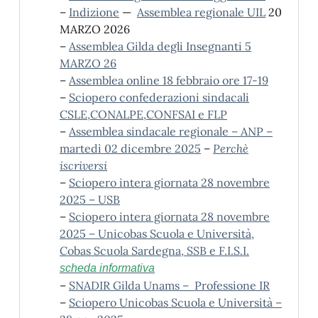
–
Indizione
—
Assemblea regionale UIL
20
MARZO 2026
–
Assemblea Gilda degli Insegnanti 5
MARZO 26
–
Assemblea online 18 febbraio ore 17-19
–
Sciopero confederazioni sindacali
CSLE,CONALPE,CONFSAI e FLP
–
Assemblea sindacale regionale – ANP –
martedì 02 dicembre 2025
–
Perchè
iscriversi
–
Sciopero intera giornata 28 novembre
2025 – USB
–
Sciopero intera giornata 28 novembre
2025 – Unicobas Scuola e Università,
Cobas Scuola Sardegna, SSB e F.I.S.I.
scheda informativa
–
SNADIR Gilda Unams – Professione IR
–
Sciopero Unicobas Scuola e Università –