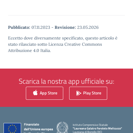
Pubblicato:
07.11.2023
-
Revisione:
23.05.2026
Eccetto dove diversamente specificato, questo articolo è
stato rilasciato sotto Licenza Creative Commons
Attribuzione 4.0 Italia.
Scarica la nostra app ufficiale su:
App Store
Play Store
Istituto Comprensivo Statale
"Laureana Galatro Feroleto Melicucco"
Laureana di Borrello (RC)