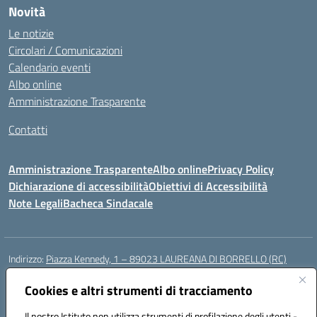
Novità
Le notizie
Circolari / Comunicazioni
Calendario eventi
Albo online
Amministrazione Trasparente
Contatti
Amministrazione Trasparente
Albo online
Privacy Policy
Dichiarazione di accessibilità
Obiettivi di Accessibilità
Note Legali
Bacheca Sindacale
Indirizzo:
Piazza Kennedy, 1 – 89023 LAUREANA DI BORRELLO (RC)
Centralino:
0966378209
Email:
rcic84800t@istruzione.it
Posta elettronica certificata (PEC):
Cookies e altri strumenti di tracciamento
rcic84800t@pec.istruzione.it
Codice fiscale: 82000940807
Il nostro Istituto non utilizza strumenti di profilazione degli utenti -