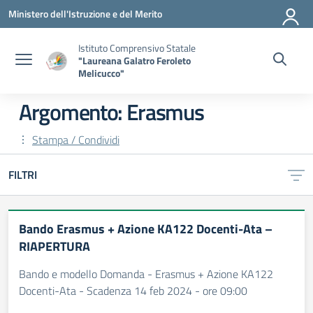
Vai ai contenuti
Vai al menu di navigazione
Vai al footer
Ministero dell'Istruzione e del Merito
Istituto Comprensivo Statale
"Laureana Galatro Feroleto
Melicucco"
Argomento: Erasmus
Stampa / Condividi
FILTRI
Bando Erasmus + Azione KA122 Docenti-Ata –
RIAPERTURA
Bando e modello Domanda - Erasmus + Azione KA122
Docenti-Ata - Scadenza 14 feb 2024 - ore 09:00