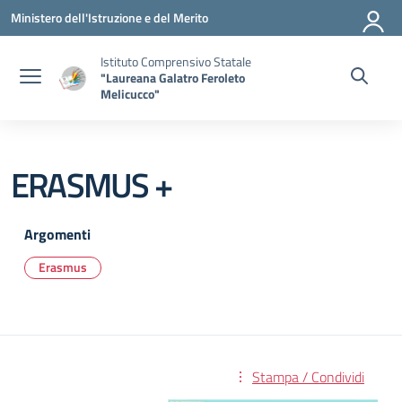
Vai ai contenuti
Vai al menu di navigazione
Vai al footer
Ministero dell'Istruzione e del Merito
Istituto Comprensivo Statale
"Laureana Galatro Feroleto
Melicucco"
ERASMUS +
Argomenti
Erasmus
Stampa / Condividi