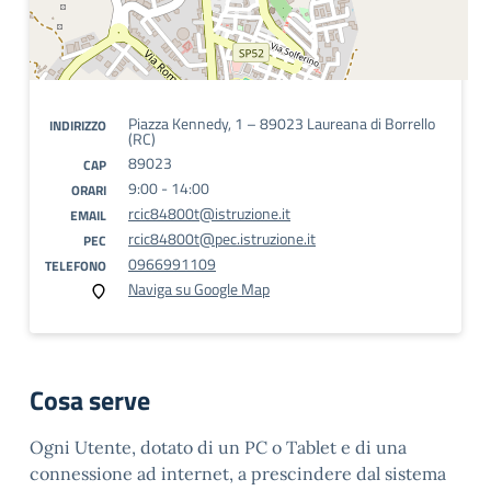
Piazza Kennedy, 1 – 89023 Laureana di Borrello
INDIRIZZO
(RC)
89023
CAP
9:00 - 14:00
ORARI
rcic84800t@istruzione.it
EMAIL
rcic84800t@pec.istruzione.it
PEC
0966991109
TELEFONO
Naviga su Google Map
Cosa serve
Ogni Utente, dotato di un PC o Tablet e di una
connessione ad internet, a prescindere dal sistema