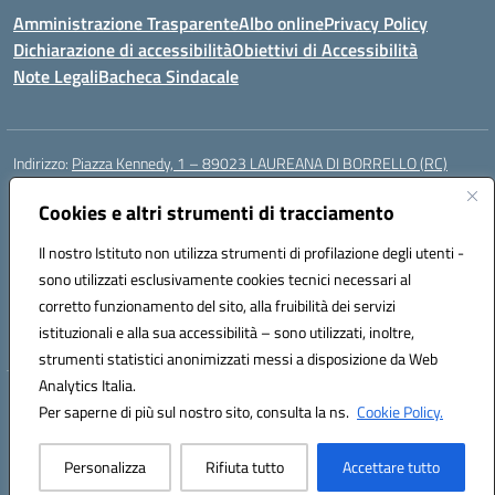
Amministrazione Trasparente
Albo online
Privacy Policy
Dichiarazione di accessibilità
Obiettivi di Accessibilità
Note Legali
Bacheca Sindacale
Indirizzo:
Piazza Kennedy, 1 – 89023 LAUREANA DI BORRELLO (RC)
Centralino:
0966378209
Email:
rcic84800t@istruzione.it
Posta elettronica certificata (PEC):
Cookies e altri strumenti di tracciamento
rcic84800t@pec.istruzione.it
Codice fiscale: 82000940807
Il nostro Istituto non utilizza strumenti di profilazione degli utenti -
Codice meccanografico:
RCIC84800T
sono utilizzati esclusivamente cookies tecnici necessari al
Codice Indice delle Pubbliche Amministrazioni (IPA): istsc_rcic84800t
corretto funzionamento del sito, alla fruibilità dei servizi
Codice unico di fatturazione (CUF): UF3A7N
istituzionali e alla sua accessibilità – sono utilizzati, inoltre,
strumenti statistici anonimizzati messi a disposizione da Web
Analytics Italia.
Hosting & Powered by 3D Solution S.r.l.
Per saperne di più sul nostro sito, consulta la ns.
Cookie Policy.
Concept & Design by Designers Italia
Personalizza
Rifiuta tutto
Accettare tutto