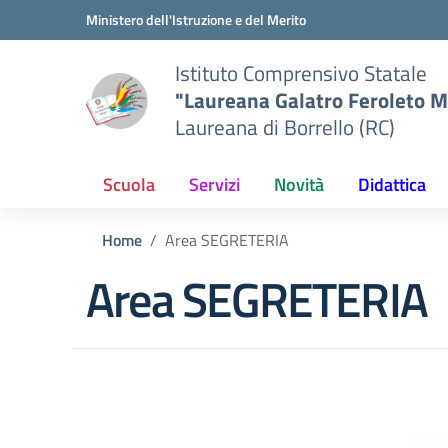
Vai ai contenuti
Vai al menu di navigazione
Vai al footer
Ministero dell'Istruzione e del Merito
Istituto Comprensivo Statale
"Laureana Galatro Feroleto M
Laureana di Borrello (RC)
Scuola
Servizi
Novità
Didattica
Home
Area SEGRETERIA
Area SEGRETERIA