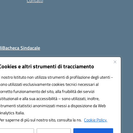
Contatti
li
Bacheca Sindacale
Cookies e altri strumenti di tracciamento
Il nostro Istituto non utilizza strumenti di profilazione degli utenti -
4800t@pec.istruzione.it
sono utilizzati esclusivamente cookies tecnici necessari al
corretto funzionamento del sito, alla fruibilità dei servizi
istituzionali e alla sua accessibilità – sono utilizzati, inoltre,
strumenti statistici anonimizzati messi a disposizione da Web
Analytics Italia.
Per saperne di più sul nostro sito, consulta la ns.
Cookie Policy.