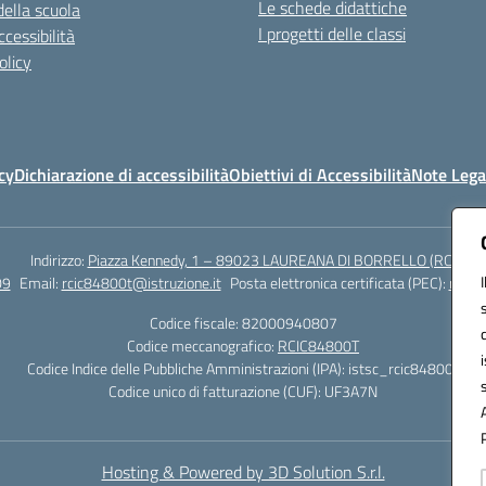
Le schede didattiche
della scuola
I progetti delle classi
cessibilità
olicy
cy
Dichiarazione di accessibilità
Obiettivi di Accessibilità
Note Lega
Indirizzo:
Piazza Kennedy, 1 – 89023 LAUREANA DI BORRELLO (RC)
09
Email:
rcic84800t@istruzione.it
Posta elettronica certificata (PEC):
rcic8
Codice fiscale: 82000940807
Codice meccanografico:
RCIC84800T
Codice Indice delle Pubbliche Amministrazioni (IPA): istsc_rcic84800t
Codice unico di fatturazione (CUF): UF3A7N
Hosting & Powered by 3D Solution S.r.l.