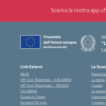
Scarica la nostra app uff
Is
"
La
— 
Link Esterni
La Scuo
MIUR
Presenta
Uff. Scol. Regionale – CALABRIA
La storia
Uff. Scol. Provinciale – REGGIO
I luoghi
CALABRIA
Le perso
Scuola in Chiaro
Organizz
Iscrizioni On Line
I numeri 