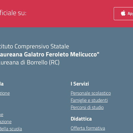
iciale su:
App
tituto Comprensivo Statale
Laureana Galatro Feroleto Melicucco"
ureana di Borrello (RC)
Visita la pagina iniziale della scuola
la
I Servizi
zione
Personale scolastico
Famiglie e studenti
Percorsi di studio
ne
Didattica
azione
Offerta formativa
della scuola