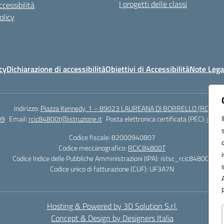
I progetti delle classi
cessibilità
olicy
cy
Dichiarazione di accessibilità
Obiettivi di Accessibilità
Note Lega
Indirizzo:
Piazza Kennedy, 1 – 89023 LAUREANA DI BORRELLO (RC)
09
Email:
rcic84800t@istruzione.it
Posta elettronica certificata (PEC):
rcic8
Codice fiscale: 82000940807
Codice meccanografico:
RCIC84800T
Codice Indice delle Pubbliche Amministrazioni (IPA): istsc_rcic84800t
Codice unico di fatturazione (CUF): UF3A7N
Hosting & Powered by 3D Solution S.r.l.
Concept & Design by Designers Italia