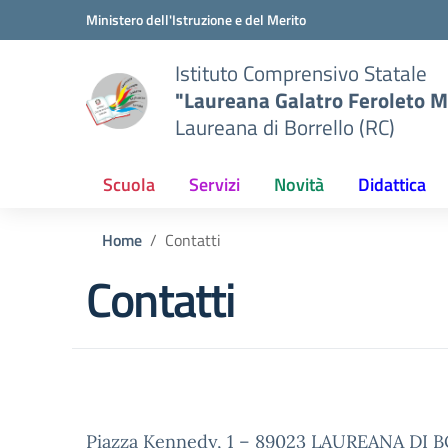
Vai ai contenuti
Vai al menu di navigazione
Vai al footer
Ministero dell'Istruzione e del Merito
Istituto Comprensivo Statale
"Laureana Galatro Feroleto M
Laureana di Borrello (RC)
Scuola
Servizi
Novità
Didattica
Home
Contatti
Contatti
Piazza Kennedy, 1 – 89023 LAUREANA DI 