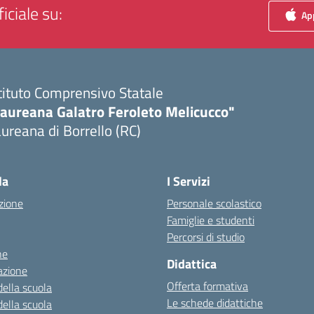
iciale su:
App
tituto Comprensivo Statale
Laureana Galatro Feroleto Melicucco"
ureana di Borrello (RC)
Visita la pagina iniziale della scuola
la
I Servizi
zione
Personale scolastico
Famiglie e studenti
Percorsi di studio
ne
Didattica
azione
Offerta formativa
della scuola
Le schede didattiche
della scuola