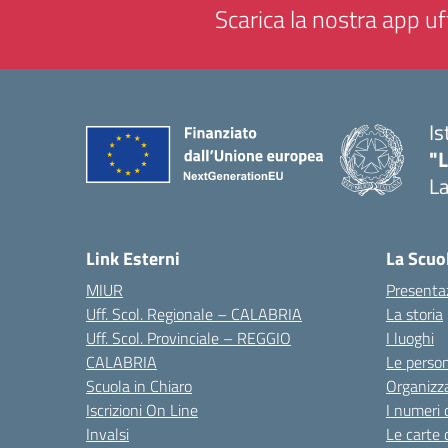
Scarica la nostra app uff
Is
"
La
— 
Link Esterni
La Scuo
MIUR
Presenta
Uff. Scol. Regionale – CALABRIA
La storia
Uff. Scol. Provinciale – REGGIO
I luoghi
CALABRIA
Le perso
Scuola in Chiaro
Organizz
Iscrizioni On Line
I numeri 
Invalsi
Le carte 