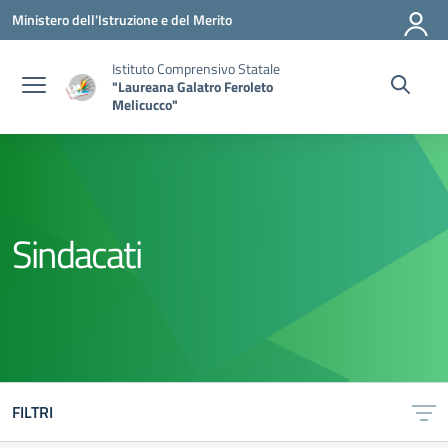
Vai ai contenuti
Vai al menu di navigazione
Vai al footer
Ministero dell'Istruzione e del Merito
Istituto Comprensivo Statale
"Laureana Galatro Feroleto
Melicucco"
Sindacati
FILTRI