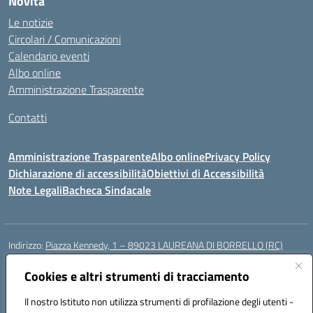
Novità
Le notizie
Circolari / Comunicazioni
Calendario eventi
Albo online
Amministrazione Trasparente
Contatti
Amministrazione Trasparente
Albo online
Privacy Policy
Dichiarazione di accessibilità
Obiettivi di Accessibilità
Note Legali
Bacheca Sindacale
Indirizzo:
Piazza Kennedy, 1 – 89023 LAUREANA DI BORRELLO (RC)
Centralino:
0966378209
Email:
rcic84800t@istruzione.it
Posta elettronica certificata (PEC):
Cookies e altri strumenti di tracciamento
rcic84800t@pec.istruzione.it
Codice fiscale: 82000940807
Il nostro Istituto non utilizza strumenti di profilazione degli utenti -