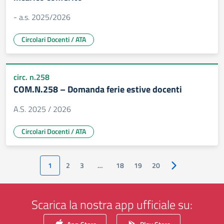
- a.s. 2025/2026
Circolari Docenti / ATA
circ. n.258
COM.N.258 – Domanda ferie estive docenti
A.S. 2025 / 2026
Circolari Docenti / ATA
1
2
3
…
18
19
20
Pagina successiv
Scarica la nostra app ufficiale su: