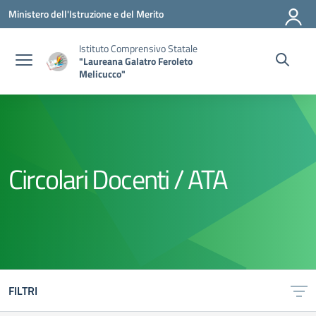
Vai ai contenuti
Vai al menu di navigazione
Vai al footer
Ministero dell'Istruzione e del Merito
Istituto Comprensivo Statale
"Laureana Galatro Feroleto
Melicucco"
Circolari Docenti / ATA
FILTRI