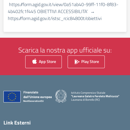
https://form.agid.gov.it/view/0a51ab40-99ff-11f0-8f83-
4b402fc1f445 OBIETTIVI ACCESSIBILITA’ →
https://form.agid.gov.it/istsc_rcic84800t/obiettivi
Scarica la nostra app ufficiale su:
App Store
Play Store
Istituto Comprensivo Statale
"Laureana Galatro Feroleto Melicucco"
Laureana di Borrello (RC)
— Visita la pagina iniziale della scuola
Link Esterni