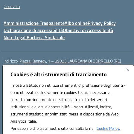
Contatti
Amministrazione Trasparente
Albo online
Privacy Policy
Dichiarazione di accessibilità
Obiettivi di Accessibilità
Note Legali
Bacheca Sindacale
Indirizzo:
Piazza Kennedy, 1 – 89023 LAUREANA DI BORRELLO (RC)
Centralino:
0966378209
Email:
rcic84800t@istruzione.it
Posta elettronica certificata (PEC):
Cookies e altri strumenti di tracciamento
rcic84800t@pec.istruzione.it
Codice fiscale: 82000940807
Il nostro Istituto non utilizza strumenti di profilazione degli utenti -
Codice meccanografico:
RCIC84800T
sono utilizzati esclusivamente cookies tecnici necessari al
Codice Indice delle Pubbliche Amministrazioni (IPA): istsc_rcic84800t
corretto funzionamento del sito, alla fruibilità dei servizi
Codice unico di fatturazione (CUF): UF3A7N
istituzionali e alla sua accessibilità – sono utilizzati, inoltre,
strumenti statistici anonimizzati messi a disposizione da Web
Analytics Italia.
Hosting & Powered by 3D Solution S.r.l.
Per saperne di più sul nostro sito, consulta la ns.
Cookie Policy.
Concept & Design by Designers Italia