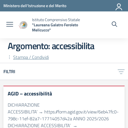
Vai ai contenuti
Vai al menu di navigazione
Vai al footer
Ministero dell'Istruzione e del Merito
Istituto Comprensivo Statale
"Laureana Galatro Feroleto
Melicucco"
Argomento: accessibilita
Stampa / Condividi
FILTRI
AGID – accessibilità
DICHIARAZIONE
ACCESSIBILITA’ → https://form.agid.gov.it/view/6eb47fc0-
798c-11ef-82a7-17714057d42a ANNO 2025/2026
DICHIARAZIONE ACCESSIBILITA’ →