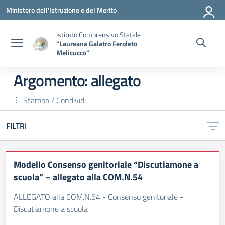
Vai ai contenuti
Vai al menu di navigazione
Vai al footer
Ministero dell'Istruzione e del Merito
Istituto Comprensivo Statale
"Laureana Galatro Feroleto
Melicucco"
Argomento: allegato
Stampa / Condividi
FILTRI
Modello Consenso genitoriale “Discutiamone a
scuola” – allegato alla COM.N.54
ALLEGATO alla COM.N.54 - Consenso genitoriale -
Discutiamone a scuola