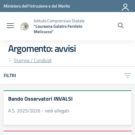
Vai ai contenuti
Vai al menu di navigazione
Vai al footer
Ministero dell'Istruzione e del Merito
Istituto Comprensivo Statale
"Laureana Galatro Feroleto
Melicucco"
Argomento: avvisi
Stampa / Condividi
FILTRI
Bando Osservatori INVALSI
A.S. 2025/2026 - vedi allegati