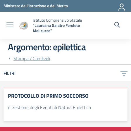
Vai ai contenuti
Vai al menu di navigazione
Vai al footer
Ministero dell'Istruzione e del Merito
Istituto Comprensivo Statale
"Laureana Galatro Feroleto
Melicucco"
Argomento: epilettica
Stampa / Condividi
FILTRI
PROTOCOLLO DI PRIMO SOCCORSO
e Gestione degli Eventi di Natura Epilettica