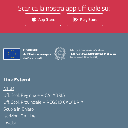
Scarica la nostra app ufficiale su:
App Store
Play Store
Istituto Comprensivo Statale
"Laureana Galatro Feroleto Melicucco"
Laureana di Borrello (RC)
— Visita la pagina iniziale della scuola
Link Esterni
MIUR
Uff. Scol. Regionale – CALABRIA
Uff. Scol. Provinciale – REGGIO CALABRIA
Scuola in Chiaro
Iscrizioni On Line
Invalsi