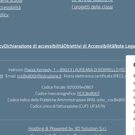
della scuola
I progetti delle classi
cessibilità
olicy
cy
Dichiarazione di accessibilità
Obiettivi di Accessibilità
Note Lega
Indirizzo:
Piazza Kennedy, 1 – 89023 LAUREANA DI BORRELLO (RC)
09
Email:
rcic84800t@istruzione.it
Posta elettronica certificata (PEC):
rcic8
Codice fiscale: 82000940807
Codice meccanografico:
RCIC84800T
Codice Indice delle Pubbliche Amministrazioni (IPA): istsc_rcic84800t
Codice unico di fatturazione (CUF): UF3A7N
Hosting & Powered by 3D Solution S.r.l.