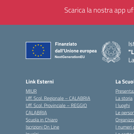
Scarica la nostra app uff
Is
"
La
— 
Link Esterni
La Scuo
MIUR
Presenta
Uff. Scol. Regionale – CALABRIA
La storia
Uff. Scol. Provinciale – REGGIO
I luoghi
CALABRIA
Le perso
Scuola in Chiaro
Organizz
Iscrizioni On Line
I numeri 