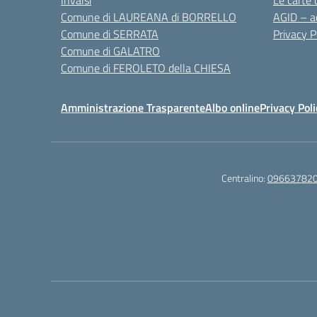
Invalsi
Le carte 
Comune di LAUREANA di BORRELLO
AGID – ac
Comune di SERRATA
Privacy P
Comune di GALATRO
Comune di FEROLETO della CHIESA
Amministrazione Trasparente
Albo online
Privacy Poli
Centralino:
09663782