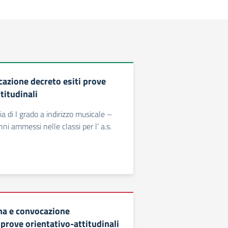
cazione decreto esiti prove
titudinali
 di I grado a indirizzo musicale –
nni ammessi nelle classi per l’ a.s.
na e convocazione
rove orientativo-attitudinali