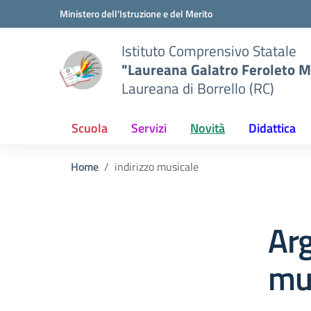
Vai ai contenuti
Vai al menu di navigazione
Vai al footer
Ministero dell'Istruzione e del Merito
Istituto Comprensivo Statale
"Laureana Galatro Feroleto M
Laureana di Borrello (RC)
Scuola
Servizi
Novità
Didattica
Home
indirizzo musicale
Arg
mu