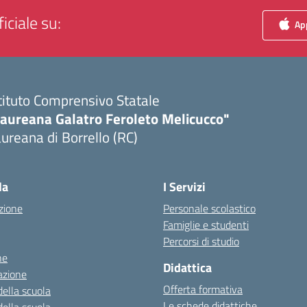
iciale su:
App
tituto Comprensivo Statale
Laureana Galatro Feroleto Melicucco"
ureana di Borrello (RC)
Visita la pagina iniziale della scuola
la
I Servizi
zione
Personale scolastico
Famiglie e studenti
Percorsi di studio
ne
Didattica
azione
Offerta formativa
della scuola
Le schede didattiche