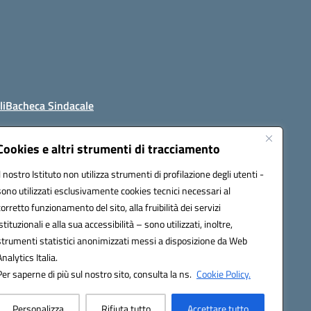
li
Bacheca Sindacale
Cookies e altri strumenti di tracciamento
Il nostro Istituto non utilizza strumenti di profilazione degli utenti -
4800t@pec.istruzione.it
sono utilizzati esclusivamente cookies tecnici necessari al
corretto funzionamento del sito, alla fruibilità dei servizi
istituzionali e alla sua accessibilità – sono utilizzati, inoltre,
strumenti statistici anonimizzati messi a disposizione da Web
Analytics Italia.
Per saperne di più sul nostro sito, consulta la ns.
Cookie Policy.
Personalizza
Rifiuta tutto
Accettare tutto