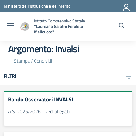
Vai ai contenuti
Vai al menu di navigazione
Vai al footer
Ministero dell'Istruzione e del Merito
Istituto Comprensivo Statale
"Laureana Galatro Feroleto
Melicucco"
Argomento: Invalsi
Stampa / Condividi
FILTRI
Bando Osservatori INVALSI
A.S. 2025/2026 - vedi allegati