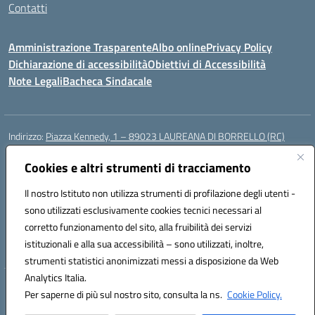
Contatti
Amministrazione Trasparente
Albo online
Privacy Policy
Dichiarazione di accessibilità
Obiettivi di Accessibilità
Note Legali
Bacheca Sindacale
Indirizzo:
Piazza Kennedy, 1 – 89023 LAUREANA DI BORRELLO (RC)
Centralino:
0966378209
Email:
rcic84800t@istruzione.it
Posta elettronica certificata (PEC):
Cookies e altri strumenti di tracciamento
rcic84800t@pec.istruzione.it
Codice fiscale: 82000940807
Il nostro Istituto non utilizza strumenti di profilazione degli utenti -
Codice meccanografico:
RCIC84800T
sono utilizzati esclusivamente cookies tecnici necessari al
Codice Indice delle Pubbliche Amministrazioni (IPA): istsc_rcic84800t
corretto funzionamento del sito, alla fruibilità dei servizi
Codice unico di fatturazione (CUF): UF3A7N
istituzionali e alla sua accessibilità – sono utilizzati, inoltre,
strumenti statistici anonimizzati messi a disposizione da Web
Analytics Italia.
Hosting & Powered by 3D Solution S.r.l.
Per saperne di più sul nostro sito, consulta la ns.
Cookie Policy.
Concept & Design by Designers Italia