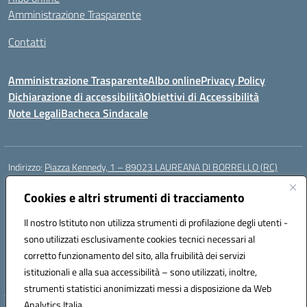
Amministrazione Trasparente
Contatti
Amministrazione Trasparente
Albo online
Privacy Policy
Dichiarazione di accessibilità
Obiettivi di Accessibilità
Note Legali
Bacheca Sindacale
Indirizzo:
Piazza Kennedy, 1 – 89023 LAUREANA DI BORRELLO (RC)
Centralino:
0966378209
Email:
rcic84800t@istruzione.it
Posta elettronica certificata (PEC):
Cookies e altri strumenti di tracciamento
rcic84800t@pec.istruzione.it
Codice fiscale: 82000940807
Il nostro Istituto non utilizza strumenti di profilazione degli utenti -
Codice meccanografico:
RCIC84800T
sono utilizzati esclusivamente cookies tecnici necessari al
Codice Indice delle Pubbliche Amministrazioni (IPA): istsc_rcic84800t
corretto funzionamento del sito, alla fruibilità dei servizi
Codice unico di fatturazione (CUF): UF3A7N
istituzionali e alla sua accessibilità – sono utilizzati, inoltre,
strumenti statistici anonimizzati messi a disposizione da Web
Analytics Italia.