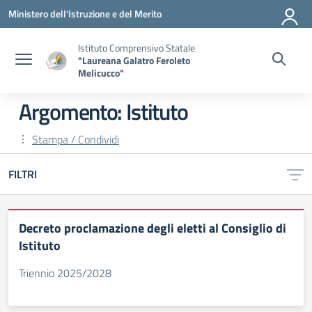
Vai ai contenuti
Vai al menu di navigazione
Vai al footer
Ministero dell'Istruzione e del Merito
Istituto Comprensivo Statale
"Laureana Galatro Feroleto
Melicucco"
Argomento: Istituto
Stampa / Condividi
FILTRI
Decreto proclamazione degli eletti al Consiglio di
Istituto
Triennio 2025/2028