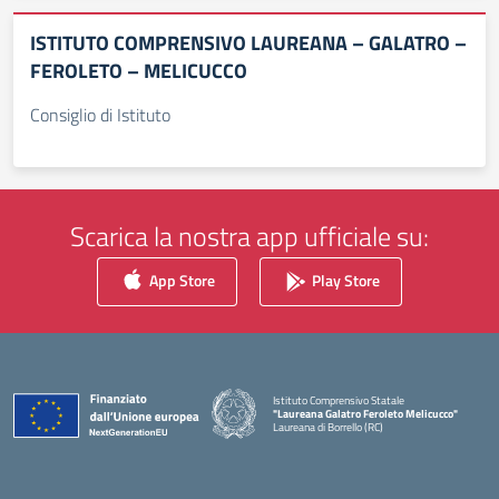
ISTITUTO COMPRENSIVO LAUREANA – GALATRO –
FEROLETO – MELICUCCO
Consiglio di Istituto
Scarica la nostra app ufficiale su:
App Store
Play Store
Istituto Comprensivo Statale
"Laureana Galatro Feroleto Melicucco"
Laureana di Borrello (RC)
— Visita la pagina iniziale della scuola