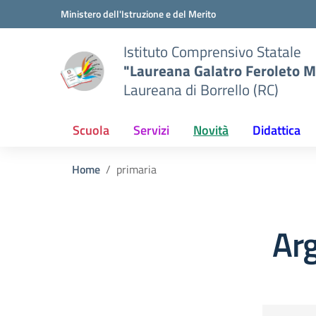
Vai ai contenuti
Vai al menu di navigazione
Vai al footer
Ministero dell'Istruzione e del Merito
Istituto Comprensivo Statale
"Laureana Galatro Feroleto M
Laureana di Borrello (RC)
Scuola
Servizi
Novità
Didattica
Home
primaria
Ar