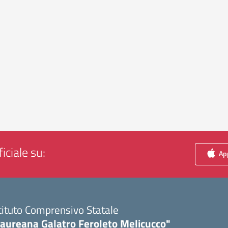
iciale su:
App
tituto Comprensivo Statale
Laureana Galatro Feroleto Melicucco"