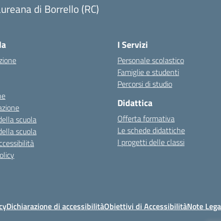
ureana di Borrello (RC)
Visita la pagina iniziale della scuola
la
I Servizi
zione
Personale scolastico
Famiglie e studenti
Percorsi di studio
ne
Didattica
azione
Offerta formativa
della scuola
Le schede didattiche
della scuola
I progetti delle classi
cessibilità
olicy
cy
Dichiarazione di accessibilità
Obiettivi di Accessibilità
Note Lega