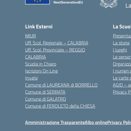
La
— 
Link Esterni
La Scuo
MIUR
Presenta
Uff. Scol. Regionale – CALABRIA
La storia
Uff. Scol. Provinciale – REGGIO
I luoghi
CALABRIA
Le perso
Scuola in Chiaro
Organizz
Iscrizioni On Line
I numeri 
Invalsi
Le carte 
Comune di LAUREANA di BORRELLO
AGID – ac
Comune di SERRATA
Privacy P
Comune di GALATRO
Comune di FEROLETO della CHIESA
Amministrazione Trasparente
Albo online
Privacy Poli