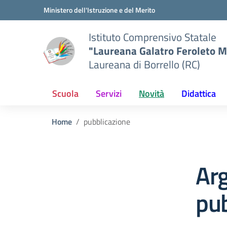
Vai ai contenuti
Vai al menu di navigazione
Vai al footer
Ministero dell'Istruzione e del Merito
Istituto Comprensivo Statale
"Laureana Galatro Feroleto M
Laureana di Borrello (RC)
Scuola
Servizi
Novità
Didattica
Home
pubblicazione
Ar
pub