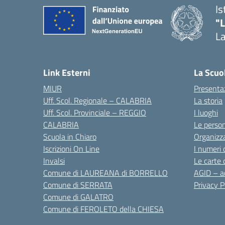
Is
"
La
— 
Link Esterni
La Scuo
MIUR
Presenta
Uff. Scol. Regionale – CALABRIA
La storia
Uff. Scol. Provinciale – REGGIO
I luoghi
CALABRIA
Le perso
Scuola in Chiaro
Organizz
Iscrizioni On Line
I numeri 
Invalsi
Le carte 
Comune di LAUREANA di BORRELLO
AGID – ac
Comune di SERRATA
Privacy P
Comune di GALATRO
Comune di FEROLETO della CHIESA