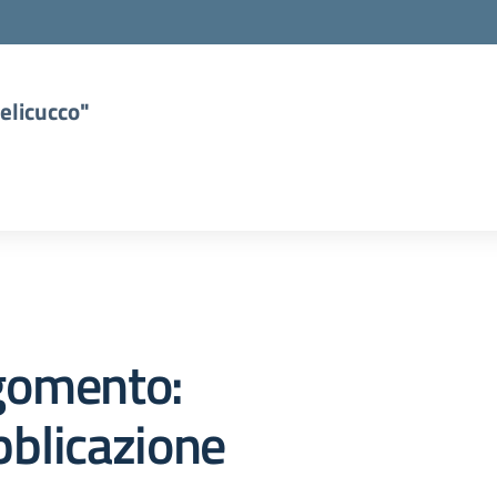
elicucco"
gomento:
blicazione