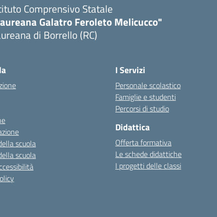
tituto Comprensivo Statale
Laureana Galatro Feroleto Melicucco"
ureana di Borrello (RC)
Visita la pagina iniziale della scuola
la
I Servizi
zione
Personale scolastico
Famiglie e studenti
Percorsi di studio
ne
Didattica
azione
Offerta formativa
della scuola
Le schede didattiche
della scuola
I progetti delle classi
cessibilità
olicy