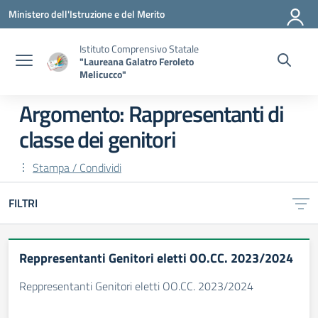
Vai ai contenuti
Vai al menu di navigazione
Vai al footer
Ministero dell'Istruzione e del Merito
Istituto Comprensivo Statale
"Laureana Galatro Feroleto
Melicucco"
Argomento: Rappresentanti di
classe dei genitori
Stampa / Condividi
FILTRI
Reppresentanti Genitori eletti OO.CC. 2023/2024
Reppresentanti Genitori eletti OO.CC. 2023/2024