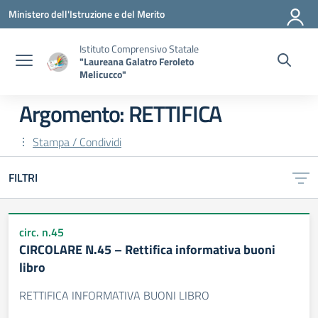
Vai ai contenuti
Vai al menu di navigazione
Vai al footer
Ministero dell'Istruzione e del Merito
Istituto Comprensivo Statale
"Laureana Galatro Feroleto
Melicucco"
Argomento: RETTIFICA
Stampa / Condividi
FILTRI
circ. n.45
CIRCOLARE N.45 – Rettifica informativa buoni
libro
RETTIFICA INFORMATIVA BUONI LIBRO