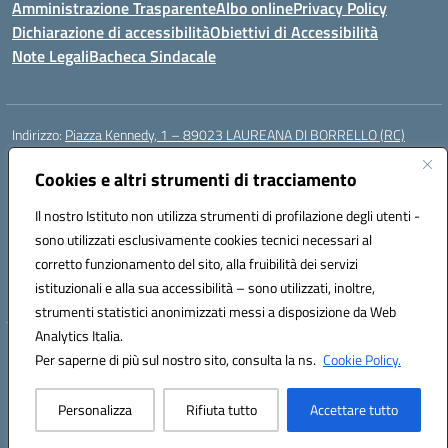
Amministrazione Trasparente
Albo online
Privacy Policy
Dichiarazione di accessibilità
Obiettivi di Accessibilità
Note Legali
Bacheca Sindacale
Indirizzo:
Piazza Kennedy, 1 – 89023 LAUREANA DI BORRELLO (RC)
Centralino:
0966378209
Email:
rcic84800t@istruzione.it
Posta elettronica certificata (PEC):
Cookies e altri strumenti di tracciamento
rcic84800t@pec.istruzione.it
Codice fiscale: 82000940807
Il nostro Istituto non utilizza strumenti di profilazione degli utenti -
Codice meccanografico:
RCIC84800T
sono utilizzati esclusivamente cookies tecnici necessari al
Codice Indice delle Pubbliche Amministrazioni (IPA): istsc_rcic84800t
corretto funzionamento del sito, alla fruibilità dei servizi
Codice unico di fatturazione (CUF): UF3A7N
istituzionali e alla sua accessibilità – sono utilizzati, inoltre,
strumenti statistici anonimizzati messi a disposizione da Web
Analytics Italia.
Hosting & Powered by 3D Solution S.r.l.
Per saperne di più sul nostro sito, consulta la ns.
Cookie Policy.
Concept & Design by Designers Italia
Personalizza
Rifiuta tutto
Accettare tutto