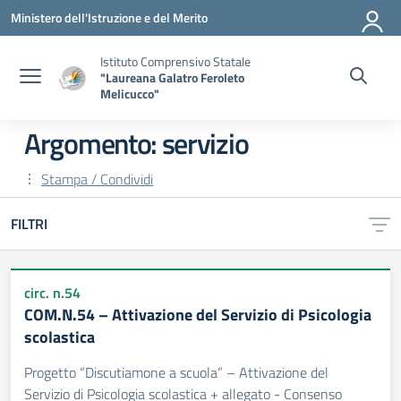
Vai ai contenuti
Vai al menu di navigazione
Vai al footer
Ministero dell'Istruzione e del Merito
Istituto Comprensivo Statale
"Laureana Galatro Feroleto
Melicucco"
Argomento: servizio
Stampa / Condividi
FILTRI
circ. n.54
COM.N.54 – Attivazione del Servizio di Psicologia
scolastica
Progetto “Discutiamone a scuola” – Attivazione del
Servizio di Psicologia scolastica + allegato - Consenso