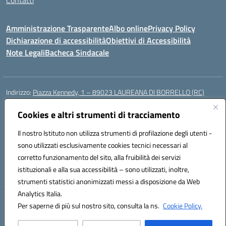
Contatti
Amministrazione Trasparente
Albo online
Privacy Policy
Dichiarazione di accessibilità
Obiettivi di Accessibilità
Note Legali
Bacheca Sindacale
Indirizzo:
Piazza Kennedy, 1 – 89023 LAUREANA DI BORRELLO (RC)
Centralino:
0966378209
Email:
rcic84800t@istruzione.it
Posta elettronica certificata (PEC):
Cookies e altri strumenti di tracciamento
rcic84800t@pec.istruzione.it
Codice fiscale: 82000940807
Il nostro Istituto non utilizza strumenti di profilazione degli utenti -
Codice meccanografico:
RCIC84800T
sono utilizzati esclusivamente cookies tecnici necessari al
Codice Indice delle Pubbliche Amministrazioni (IPA): istsc_rcic84800t
corretto funzionamento del sito, alla fruibilità dei servizi
Codice unico di fatturazione (CUF): UF3A7N
istituzionali e alla sua accessibilità – sono utilizzati, inoltre,
strumenti statistici anonimizzati messi a disposizione da Web
Analytics Italia.
Hosting & Powered by 3D Solution S.r.l.
Per saperne di più sul nostro sito, consulta la ns.
Cookie Policy.
Concept & Design by Designers Italia