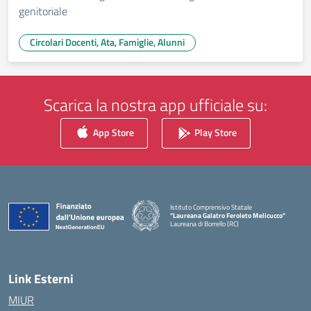
genitoriale
Circolari Docenti, Ata, Famiglie, Alunni
Scarica la nostra app ufficiale su:
App Store
Play Store
Istituto Comprensivo Statale
"Laureana Galatro Feroleto Melicucco"
Laureana di Borrello (RC)
— Visita la pagina iniziale della scuola
Link Esterni
MIUR