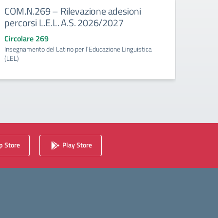
COM.N.269 – Rilevazione adesioni
COM.
percorsi L.E.L. A.S. 2026/2027
effet
grado
Circolare 269
Insegnamento del Latino per l’Educazione Linguistica
Circo
(LEL)
fino a
 Store
Play Store