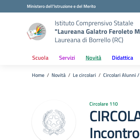
Vai ai contenuti
Vai al menu di navigazione
Vai al footer
Ministero dell'Istruzione e del Merito
Istituto Comprensivo Statale
"Laureana Galatro Feroleto M
Laureana di Borrello (RC)
Scuola
Servizi
Novità
Didattica
Home
Novità
Le circolari
Circolari Alunni /
Circolare 110
CIRCOLA
Incontro