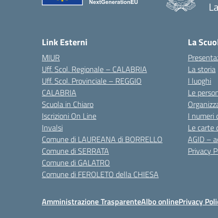
La
— 
Link Esterni
La Scuo
MIUR
Presenta
Uff. Scol. Regionale – CALABRIA
La storia
Uff. Scol. Provinciale – REGGIO
I luoghi
CALABRIA
Le perso
Scuola in Chiaro
Organizz
Iscrizioni On Line
I numeri 
Invalsi
Le carte 
Comune di LAUREANA di BORRELLO
AGID – ac
Comune di SERRATA
Privacy P
Comune di GALATRO
Comune di FEROLETO della CHIESA
Amministrazione Trasparente
Albo online
Privacy Poli