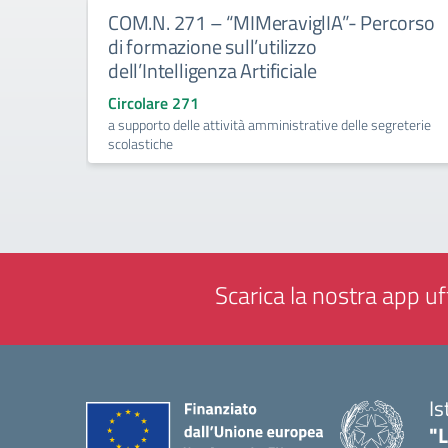
COM.N. 271 – “MIMeraviglIA”- Percorso
di formazione sull’utilizzo
dell’Intelligenza Artificiale
Circolare 271
a supporto delle attività amministrative delle segreterie
scolastiche
Scarica la nostra app uff
Is
"