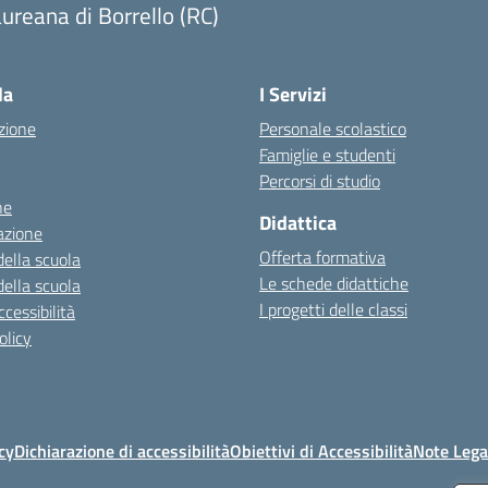
ureana di Borrello (RC)
Visita la pagina iniziale della scuola
la
I Servizi
zione
Personale scolastico
Famiglie e studenti
Percorsi di studio
ne
Didattica
azione
Offerta formativa
della scuola
Le schede didattiche
della scuola
I progetti delle classi
cessibilità
olicy
cy
Dichiarazione di accessibilità
Obiettivi di Accessibilità
Note Lega