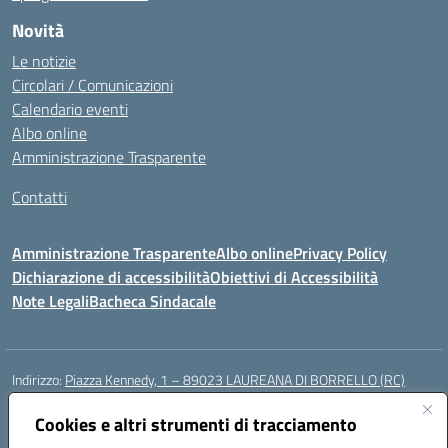
Novità
Le notizie
Circolari / Comunicazioni
Calendario eventi
Albo online
Amministrazione Trasparente
Contatti
Amministrazione Trasparente
Albo online
Privacy Policy
Dichiarazione di accessibilità
Obiettivi di Accessibilità
Note Legali
Bacheca Sindacale
Indirizzo:
Piazza Kennedy, 1 – 89023 LAUREANA DI BORRELLO (RC)
Centralino:
0966378209
Email:
rcic84800t@istruzione.it
Posta elettronica certificata (PEC):
Cookies e altri strumenti di tracciamento
rcic84800t@pec.istruzione.it