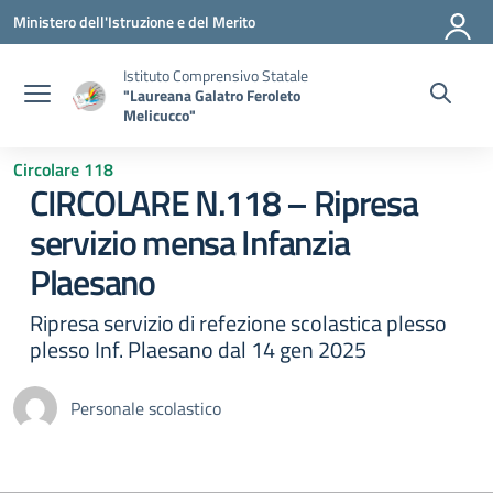
Vai ai contenuti
Vai al menu di navigazione
Vai al footer
Ministero dell'Istruzione e del Merito
Istituto Comprensivo Statale
"Laureana Galatro Feroleto
Melicucco"
Circolare 118
CIRCOLARE N.118 – Ripresa
servizio mensa Infanzia
Plaesano
Ripresa servizio di refezione scolastica plesso
plesso Inf. Plaesano dal 14 gen 2025
Personale scolastico