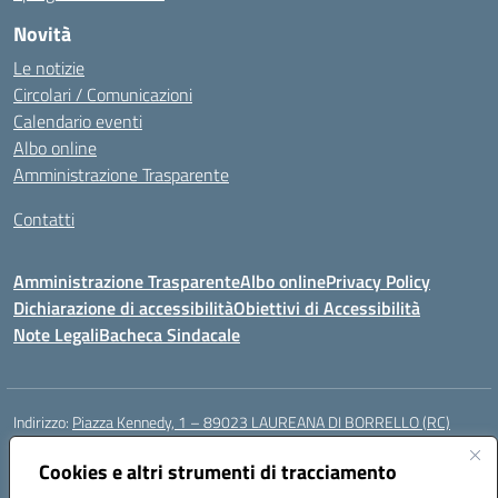
Novità
Le notizie
Circolari / Comunicazioni
Calendario eventi
Albo online
Amministrazione Trasparente
Contatti
Amministrazione Trasparente
Albo online
Privacy Policy
Dichiarazione di accessibilità
Obiettivi di Accessibilità
Note Legali
Bacheca Sindacale
Indirizzo:
Piazza Kennedy, 1 – 89023 LAUREANA DI BORRELLO (RC)
Centralino:
0966378209
Email:
rcic84800t@istruzione.it
Posta elettronica certificata (PEC):
Cookies e altri strumenti di tracciamento
rcic84800t@pec.istruzione.it