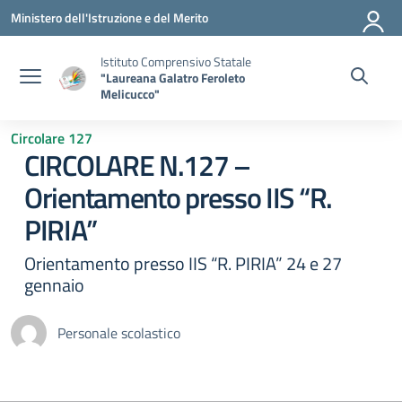
Vai ai contenuti
Vai al menu di navigazione
Vai al footer
Ministero dell'Istruzione e del Merito
Istituto Comprensivo Statale
"Laureana Galatro Feroleto
Melicucco"
Circolare 127
CIRCOLARE N.127 –
Orientamento presso IIS “R.
PIRIA”
Orientamento presso IIS “R. PIRIA” 24 e 27
gennaio
Personale scolastico