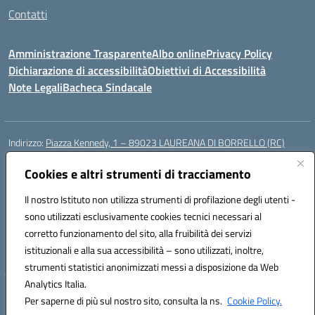
Contatti
Amministrazione Trasparente
Albo online
Privacy Policy
Dichiarazione di accessibilità
Obiettivi di Accessibilità
Note Legali
Bacheca Sindacale
Indirizzo:
Piazza Kennedy, 1 – 89023 LAUREANA DI BORRELLO (RC)
Centralino:
0966378209
Email:
rcic84800t@istruzione.it
Posta elettronica certificata (PEC):
Cookies e altri strumenti di tracciamento
rcic84800t@pec.istruzione.it
Codice fiscale: 82000940807
Il nostro Istituto non utilizza strumenti di profilazione degli utenti -
Codice meccanografico:
RCIC84800T
sono utilizzati esclusivamente cookies tecnici necessari al
Codice Indice delle Pubbliche Amministrazioni (IPA): istsc_rcic84800t
corretto funzionamento del sito, alla fruibilità dei servizi
Codice unico di fatturazione (CUF): UF3A7N
istituzionali e alla sua accessibilità – sono utilizzati, inoltre,
strumenti statistici anonimizzati messi a disposizione da Web
Analytics Italia.
Hosting & Powered by 3D Solution S.r.l.
Per saperne di più sul nostro sito, consulta la ns.
Cookie Policy.
Concept & Design by Designers Italia