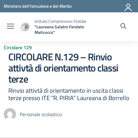
Vai ai contenuti
Vai al menu di navigazione
Vai al footer
Ministero dell'Istruzione e del Merito
Istituto Comprensivo Statale
"Laureana Galatro Feroleto
Melicucco"
Circolare 129
CIRCOLARE N.129 – Rinvio
attivtà di orientamento classi
terze
Rinvio attivtà di orientamento in uscita classi
terze presso ITE “R. PIRIA” Laureana di Borrello
Personale scolastico