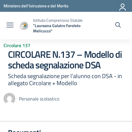
Vai ai contenuti
Vai al menu di navigazione
Vai al footer
Ministero dell'Istruzione e del Merito
Istituto Comprensivo Statale
"Laureana Galatro Feroleto
Melicucco"
Circolare 137
CIRCOLARE N.137 – Modello di
scheda segnalazione DSA
Scheda segnalazione per l'alunno con DSA - in
allegato Circolare + Modello
Personale scolastico