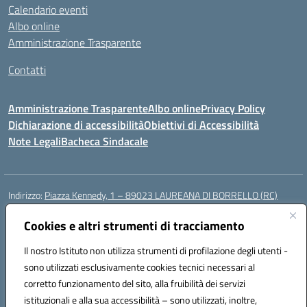
Calendario eventi
Albo online
Amministrazione Trasparente
Contatti
Amministrazione Trasparente
Albo online
Privacy Policy
Dichiarazione di accessibilità
Obiettivi di Accessibilità
Note Legali
Bacheca Sindacale
Indirizzo:
Piazza Kennedy, 1 – 89023 LAUREANA DI BORRELLO (RC)
Centralino:
0966378209
Email:
rcic84800t@istruzione.it
Posta elettronica certificata (PEC):
Cookies e altri strumenti di tracciamento
rcic84800t@pec.istruzione.it
Codice fiscale: 82000940807
Il nostro Istituto non utilizza strumenti di profilazione degli utenti -
Codice meccanografico:
RCIC84800T
sono utilizzati esclusivamente cookies tecnici necessari al
Codice Indice delle Pubbliche Amministrazioni (IPA): istsc_rcic84800t
corretto funzionamento del sito, alla fruibilità dei servizi
Codice unico di fatturazione (CUF): UF3A7N
istituzionali e alla sua accessibilità – sono utilizzati, inoltre,