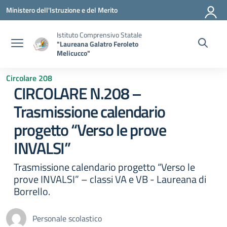
Vai ai contenuti
Vai al menu di navigazione
Vai al footer
Ministero dell'Istruzione e del Merito
Istituto Comprensivo Statale
"Laureana Galatro Feroleto
Melicucco"
Circolare 208
CIRCOLARE N.208 –
Trasmissione calendario
progetto “Verso le prove
INVALSI”
Trasmissione calendario progetto “Verso le
prove INVALSI” – classi VA e VB - Laureana di
Borrello.
Personale scolastico