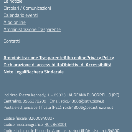
Le notizie
Circolari / Comunicazioni
Calendario eventi
Albo online
Amministrazione Trasparente
Contatti
Amministrazione Trasparente
Albo online
Privacy Policy
Dichiarazione di accessibilità
Obiettivi di Accessibilità
Note Legali
Bacheca Sindacale
Indirizzo:
Piazza Kennedy, 1 – 89023 LAUREANA DI BORRELLO (RC)
Centralino:
0966378209
Email:
rcic84800t@istruzione.it
Posta elettronica certificata (PEC):
rcic84800t@pec.istruzione.it
Codice fiscale: 82000940807
Codice meccanografico:
RCIC84800T
Codice Indice delle Pubbliche Amministrazioni (IPA): istsc_rcic84800t