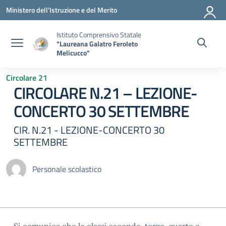
Vai ai contenuti
Vai al menu di navigazione
Vai al footer
Ministero dell'Istruzione e del Merito
Istituto Comprensivo Statale
"Laureana Galatro Feroleto
Melicucco"
Circolare 21
CIRCOLARE N.21 – LEZIONE-
CONCERTO 30 SETTEMBRE
CIR. N.21 - LEZIONE-CONCERTO 30
SETTEMBRE
Personale scolastico