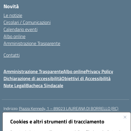
Novità
Le notizie
Circolari / Comunicazioni
Calendario eventi
Albo online
Amministrazione Trasparente
Contatti
Amministrazione Trasparente
Albo online
Privacy Policy
Dichiarazione di accessibilità
Obiettivi di Accessibilità
Note Legali
Bacheca Sindacale
Indirizzo:
Piazza Kennedy, 1 – 89023 LAUREANA DI BORRELLO (RC)
Centralino:
0966378209
Email:
rcic84800t@istruzione.it
Posta elettronica certificata (PEC):
Cookies e altri strumenti di tracciamento
rcic84800t@pec.istruzione.it