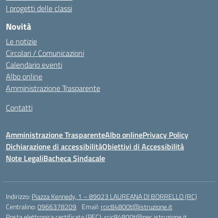
I progetti delle classi
Novità
Le notizie
Circolari / Comunicazioni
Calendario eventi
Albo online
Amministrazione Trasparente
Contatti
Amministrazione Trasparente
Albo online
Privacy Policy
Dichiarazione di accessibilità
Obiettivi di Accessibilità
Note Legali
Bacheca Sindacale
Indirizzo:
Piazza Kennedy, 1 – 89023 LAUREANA DI BORRELLO (RC)
Centralino:
0966378209
Email:
rcic84800t@istruzione.it
Posta elettronica certificata (PEC):
rcic84800t@pec.istruzione.it