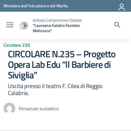
Vai ai contenuti
Vai al menu di navigazione
Vai al footer
Ministero dell'Istruzione e del Merito
Istituto Comprensivo Statale
"Laureana Galatro Feroleto
Melicucco"
Circolare 235
CIRCOLARE N.235 – Progetto
Opera Lab Edu “Il Barbiere di
Siviglia”
Uscita presso il teatro F. Cilea di Reggio
Calabria.
Personale scolastico