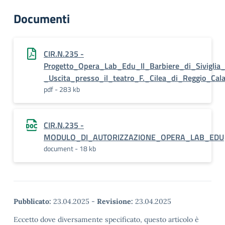
Documenti
CIR.N.235 -
Progetto_Opera_Lab_Edu_Il_Barbiere_di_Siviglia
_Uscita_presso_il_teatro_F._Cilea_di_Reggio_Cal
pdf - 283 kb
CIR.N.235 -
MODULO_DI_AUTORIZZAZIONE_OPERA_LAB_EDU
document - 18 kb
Pubblicato:
23.04.2025
-
Revisione:
23.04.2025
Eccetto dove diversamente specificato, questo articolo è