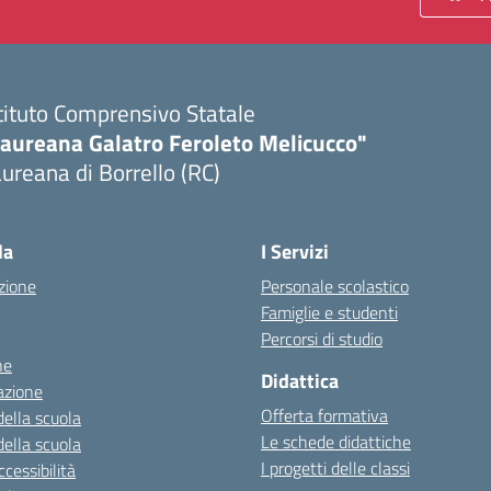
tituto Comprensivo Statale
Laureana Galatro Feroleto Melicucco"
ureana di Borrello (RC)
Visita la pagina iniziale della scuola
la
I Servizi
zione
Personale scolastico
Famiglie e studenti
Percorsi di studio
ne
Didattica
azione
Offerta formativa
della scuola
Le schede didattiche
della scuola
I progetti delle classi
cessibilità