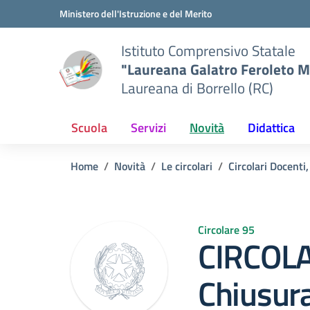
Vai ai contenuti
Vai al menu di navigazione
Vai al footer
Ministero dell'Istruzione e del Merito
Istituto Comprensivo Statale
"Laureana Galatro Feroleto M
Laureana di Borrello (RC)
Scuola
Servizi
Novità
Didattica
Home
Novità
Le circolari
Circolari Docenti,
Circolare 95
CIRCOLA
Chiusura