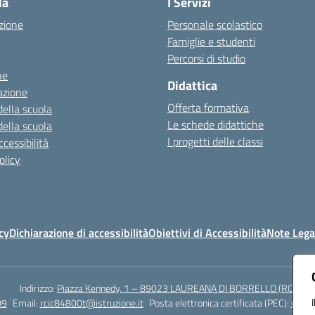
la
I Servizi
zione
Personale scolastico
Famiglie e studenti
Percorsi di studio
ne
Didattica
azione
Offerta formativa
della scuola
Le schede didattiche
della scuola
I progetti delle classi
cessibilità
olicy
cy
Dichiarazione di accessibilità
Obiettivi di Accessibilità
Note Lega
Indirizzo:
Piazza Kennedy, 1 – 89023 LAUREANA DI BORRELLO (RC)
09
Email:
rcic84800t@istruzione.it
Posta elettronica certificata (PEC):
rcic8