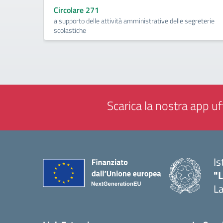
Circolare 271
a supporto delle attività amministrative delle segreterie
scolastiche
Scarica la nostra app uff
Is
"
La
— 