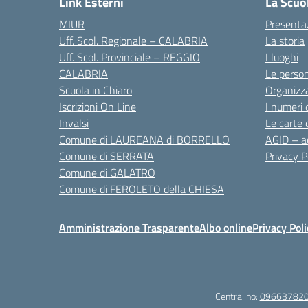
Link Esterni
La Scuo
MIUR
Presenta
Uff. Scol. Regionale – CALABRIA
La storia
Uff. Scol. Provinciale – REGGIO
I luoghi
CALABRIA
Le perso
Scuola in Chiaro
Organizz
Iscrizioni On Line
I numeri 
Invalsi
Le carte 
Comune di LAUREANA di BORRELLO
AGID – ac
Comune di SERRATA
Privacy P
Comune di GALATRO
Comune di FEROLETO della CHIESA
Amministrazione Trasparente
Albo online
Privacy Poli
Centralino:
09663782