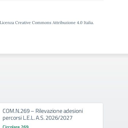
o Licenza Creative Commons Attribuzione 4.0 Italia.
COM.N.269 – Rilevazione adesioni
COM.
percorsi L.E.L. A.S. 2026/2027
effet
grado
Circolare 269