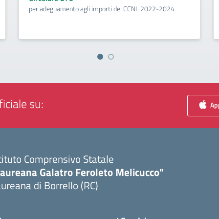
per adeguamento agli importi del CCNL 2022-2024
iciale su:
App
tituto Comprensivo Statale
Laureana Galatro Feroleto Melicucco"
ureana di Borrello (RC)
Visita la pagina iniziale della scuola