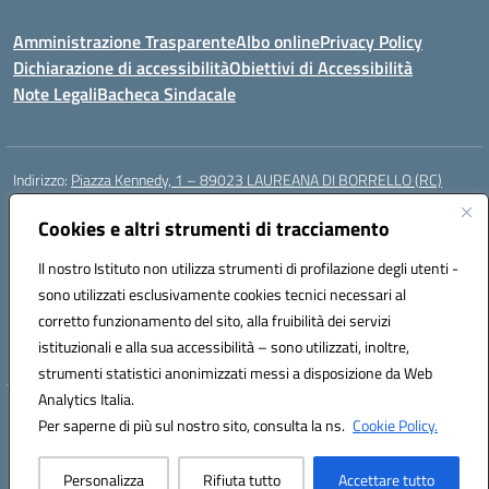
Amministrazione Trasparente
Albo online
Privacy Policy
Dichiarazione di accessibilità
Obiettivi di Accessibilità
Note Legali
Bacheca Sindacale
Indirizzo:
Piazza Kennedy, 1 – 89023 LAUREANA DI BORRELLO (RC)
Centralino:
0966378209
Email:
rcic84800t@istruzione.it
Posta elettronica certificata (PEC):
Cookies e altri strumenti di tracciamento
rcic84800t@pec.istruzione.it
Codice fiscale: 82000940807
Il nostro Istituto non utilizza strumenti di profilazione degli utenti -
Codice meccanografico:
RCIC84800T
sono utilizzati esclusivamente cookies tecnici necessari al
Codice Indice delle Pubbliche Amministrazioni (IPA): istsc_rcic84800t
corretto funzionamento del sito, alla fruibilità dei servizi
Codice unico di fatturazione (CUF): UF3A7N
istituzionali e alla sua accessibilità – sono utilizzati, inoltre,
strumenti statistici anonimizzati messi a disposizione da Web
Analytics Italia.
Hosting & Powered by 3D Solution S.r.l.
Per saperne di più sul nostro sito, consulta la ns.
Cookie Policy.
Concept & Design by Designers Italia
Personalizza
Rifiuta tutto
Accettare tutto