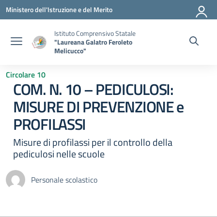
Vai ai contenuti
Vai al menu di navigazione
Vai al footer
Ministero dell'Istruzione e del Merito
Istituto Comprensivo Statale
"Laureana Galatro Feroleto
Melicucco"
Circolare 10
COM. N. 10 – PEDICULOSI:
MISURE DI PREVENZIONE e
PROFILASSI
Misure di profilassi per il controllo della
pediculosi nelle scuole
Personale scolastico