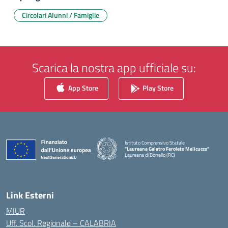
Circolari Alunni / Famiglie
Scarica la nostra app ufficiale su:
App Store
Play Store
Istituto Comprensivo Statale
"Laureana Galatro Feroleto Melicucco"
Laureana di Borrello (RC)
— Visita la pagina iniziale della scuola
Link Esterni
MIUR
Uff. Scol. Regionale – CALABRIA