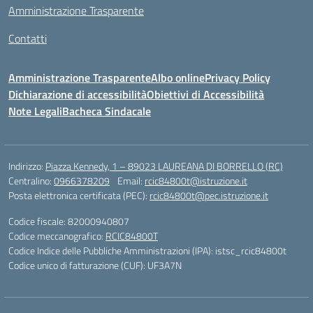
Amministrazione Trasparente
Contatti
Amministrazione Trasparente
Albo online
Privacy Policy
Dichiarazione di accessibilità
Obiettivi di Accessibilità
Note Legali
Bacheca Sindacale
Indirizzo:
Piazza Kennedy, 1 – 89023 LAUREANA DI BORRELLO (RC)
Centralino:
0966378209
Email:
rcic84800t@istruzione.it
Posta elettronica certificata (PEC):
rcic84800t@pec.istruzione.it
Codice fiscale: 82000940807
Codice meccanografico:
RCIC84800T
Codice Indice delle Pubbliche Amministrazioni (IPA): istsc_rcic84800t
Codice unico di fatturazione (CUF): UF3A7N