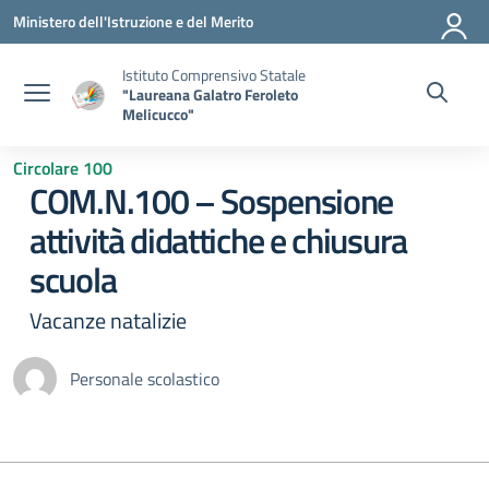
Vai ai contenuti
Vai al menu di navigazione
Vai al footer
Ministero dell'Istruzione e del Merito
Istituto Comprensivo Statale
"Laureana Galatro Feroleto
Melicucco"
Circolare 100
COM.N.100 – Sospensione
attività didattiche e chiusura
scuola
Vacanze natalizie
Personale scolastico