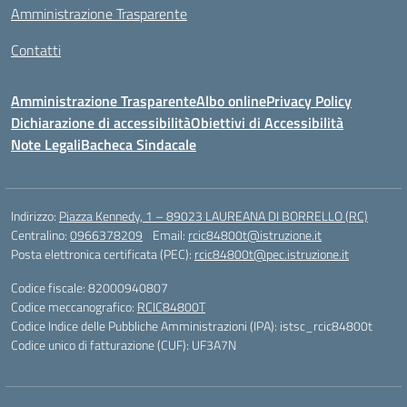
Amministrazione Trasparente
Contatti
Amministrazione Trasparente
Albo online
Privacy Policy
Dichiarazione di accessibilità
Obiettivi di Accessibilità
Note Legali
Bacheca Sindacale
Indirizzo:
Piazza Kennedy, 1 – 89023 LAUREANA DI BORRELLO (RC)
Centralino:
0966378209
Email:
rcic84800t@istruzione.it
Posta elettronica certificata (PEC):
rcic84800t@pec.istruzione.it
Codice fiscale: 82000940807
Codice meccanografico:
RCIC84800T
Codice Indice delle Pubbliche Amministrazioni (IPA): istsc_rcic84800t
Codice unico di fatturazione (CUF): UF3A7N