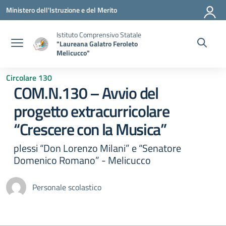
Vai ai contenuti
Vai al menu di navigazione
Vai al footer
Ministero dell'Istruzione e del Merito
Istituto Comprensivo Statale
"Laureana Galatro Feroleto
Melicucco"
Circolare 130
COM.N.130 – Avvio del
progetto extracurricolare
“Crescere con la Musica”
plessi “Don Lorenzo Milani” e “Senatore
Domenico Romano” - Melicucco
Personale scolastico