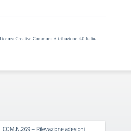
o Licenza Creative Commons Attribuzione 4.0 Italia.
COM.N.269 – Rilevazione adesioni
COM.