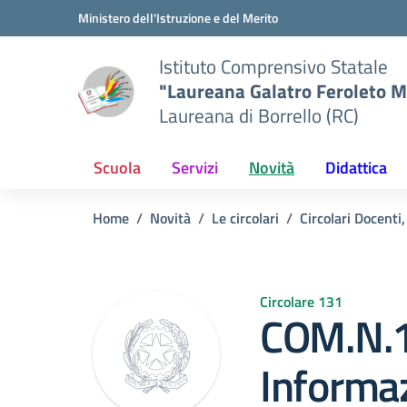
Vai ai contenuti
Vai al menu di navigazione
Vai al footer
Ministero dell'Istruzione e del Merito
Istituto Comprensivo Statale
"Laureana Galatro Feroleto M
Laureana di Borrello (RC)
Scuola
Servizi
Novità
Didattica
Home
Novità
Le circolari
Circolari Docenti,
Circolare 131
COM.N.
Informaz