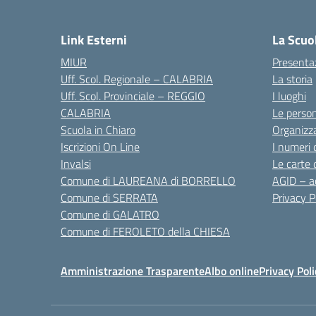
— 
Link Esterni
La Scuo
MIUR
Presenta
Uff. Scol. Regionale – CALABRIA
La storia
Uff. Scol. Provinciale – REGGIO
I luoghi
CALABRIA
Le perso
Scuola in Chiaro
Organizz
Iscrizioni On Line
I numeri 
Invalsi
Le carte 
Comune di LAUREANA di BORRELLO
AGID – ac
Comune di SERRATA
Privacy P
Comune di GALATRO
Comune di FEROLETO della CHIESA
Amministrazione Trasparente
Albo online
Privacy Poli