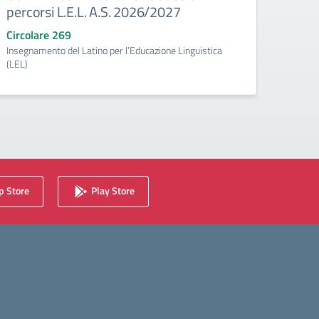
percorsi L.E.L. A.S. 2026/2027
effet
grado
Circolare 269
Insegnamento del Latino per l’Educazione Linguistica
Circo
(LEL)
fino a
 Store
Play Store