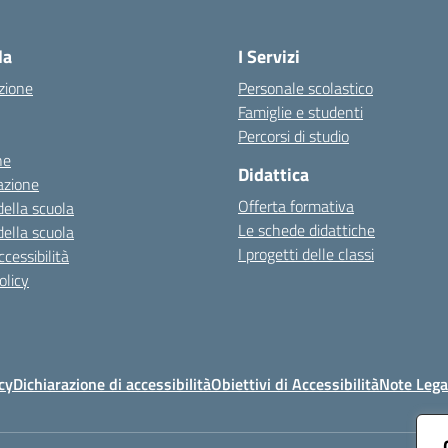
Visita la pagina iniziale della scuola
la
I Servizi
zione
Personale scolastico
Famiglie e studenti
Percorsi di studio
ne
Didattica
azione
Offerta formativa
della scuola
Le schede didattiche
della scuola
I progetti delle classi
cessibilità
olicy
cy
Dichiarazione di accessibilità
Obiettivi di Accessibilità
Note Lega