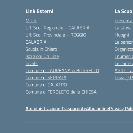
Link Esterni
La Scuo
MIUR
Presenta
Uff. Scol. Regionale – CALABRIA
La storia
Uff. Scol. Provinciale – REGGIO
I luoghi
CALABRIA
Le perso
Scuola in Chiaro
Organizz
Iscrizioni On Line
I numeri 
Invalsi
Le carte 
Comune di LAUREANA di BORRELLO
AGID – ac
Comune di SERRATA
Privacy P
Comune di GALATRO
Comune di FEROLETO della CHIESA
Amministrazione Trasparente
Albo online
Privacy Poli