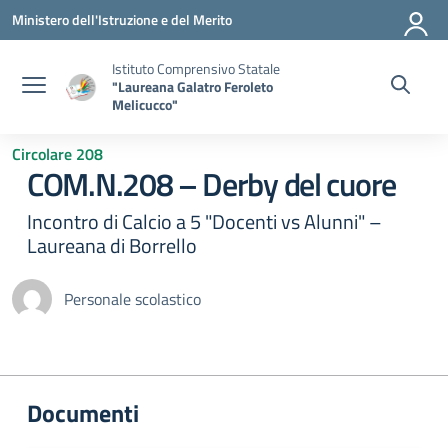
Vai ai contenuti
Vai al menu di navigazione
Vai al footer
Ministero dell'Istruzione e del Merito
Istituto Comprensivo Statale
"Laureana Galatro Feroleto
Melicucco"
Circolare 208
COM.N.208 – Derby del cuore
Incontro di Calcio a 5 "Docenti vs Alunni" –
Laureana di Borrello
Personale scolastico
Documenti