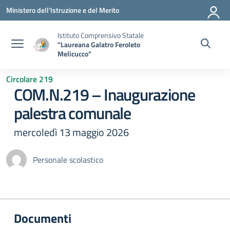
Vai ai contenuti
Vai al menu di navigazione
Vai al footer
Ministero dell'Istruzione e del Merito
Istituto Comprensivo Statale
"Laureana Galatro Feroleto
Melicucco"
Circolare 219
COM.N.219 – Inaugurazione
palestra comunale
mercoledì 13 maggio 2026
Personale scolastico
Documenti