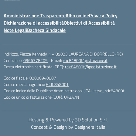
Amministrazione Trasparente
Albo online
Privacy Policy
Dichiarazione di accessibilità
Obiettivi di Accessibilità
Note Legali
Bacheca Sindacale
Indirizzo:
Piazza Kennedy, 1 – 89023 LAUREANA DI BORRELLO (RC)
Centralino:
0966378209
Email:
rcic84800t@istruzione.it
Posta elettronica certificata (PEC):
rcic84800t@pec.istruzione.it
Codice fiscale: 82000940807
Codice meccanografico:
RCIC84800T
Codice Indice delle Pubbliche Amministrazioni (IPA): istsc_rcic84800t
Codice unico di fatturazione (CUF): UF3A7N
Hosting & Powered by 3D Solution S.r.l.
Concept & Design by Designers Italia