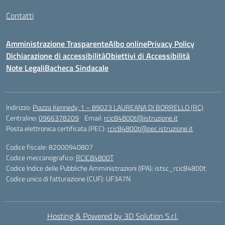
Contatti
Amministrazione Trasparente
Albo online
Privacy Policy
Dichiarazione di accessibilità
Obiettivi di Accessibilità
Note Legali
Bacheca Sindacale
Indirizzo:
Piazza Kennedy, 1 – 89023 LAUREANA DI BORRELLO (RC)
Centralino:
0966378209
Email:
rcic84800t@istruzione.it
Posta elettronica certificata (PEC):
rcic84800t@pec.istruzione.it
Codice fiscale: 82000940807
Codice meccanografico:
RCIC84800T
Codice Indice delle Pubbliche Amministrazioni (IPA): istsc_rcic84800t
Codice unico di fatturazione (CUF): UF3A7N
Hosting & Powered by 3D Solution S.r.l.