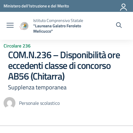
Vai ai contenuti
Vai al menu di navigazione
Vai al footer
Ministero dell'Istruzione e del Merito
Istituto Comprensivo Statale
"Laureana Galatro Feroleto
Melicucco"
Circolare 236
COM.N.236 – Disponibilità ore
eccedenti classe di concorso
AB56 (Chitarra)
Supplenza temporanea
Personale scolastico