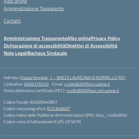
Albo online
Amministrazione Trasparente
Contatti
Amministrazione Trasparente
Albo online
Privacy Policy
Dichiarazione di accessibilità
Obiettivi di Accessibilità
Note Legali
Bacheca Sindacale
Indirizzo:
Piazza Kennedy, 1 – 89023 LAUREANA DI BORRELLO (RC)
Centralino:
0966378209
Email:
rcic84800t@istruzione.it
Posta elettronica certificata (PEC):
rcic84800t@pec.istruzione.it
Codice fiscale: 82000940807
Codice meccanografico:
RCIC84800T
Codice Indice delle Pubbliche Amministrazioni (IPA): istsc_rcic84800t
Codice unico di fatturazione (CUF): UF3A7N