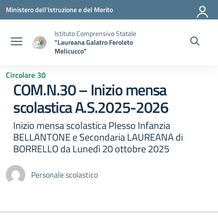
Vai ai contenuti
Vai al menu di navigazione
Vai al footer
Ministero dell'Istruzione e del Merito
Istituto Comprensivo Statale
"Laureana Galatro Feroleto
Melicucco"
Circolare 30
COM.N.30 – Inizio mensa
scolastica A.S.2025-2026
Inizio mensa scolastica Plesso Infanzia
BELLANTONE e Secondaria LAUREANA di
BORRELLO da Lunedì 20 ottobre 2025
Personale scolastico