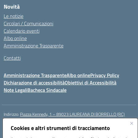
Novità
Le notizie
Circolari / Comunicazioni
Calendario eventi
Albo online
Amministrazione Trasparente
Contatti
Amministrazione Trasparente
Albo online
Privacy Policy
Dichiarazione di accessibilità
Obiettivi di Accessibilità
Note Legali
Bacheca Sindacale
Indirizzo:
Piazza Kennedy, 1 – 89023 LAUREANA DI BORRELLO (RC)
Centralino:
0966378209
Email:
rcic84800t@istruzione.it
Posta elettronica certificata (PEC):
Cookies e altri strumenti di tracciamento
rcic84800t@pec.istruzione.it