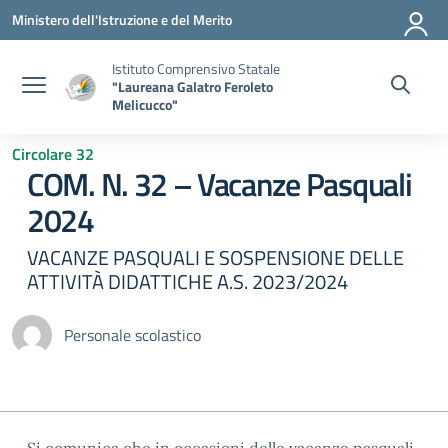
Vai ai contenuti
Vai al menu di navigazione
Vai al footer
Ministero dell'Istruzione e del Merito
Istituto Comprensivo Statale
"Laureana Galatro Feroleto
Melicucco"
Circolare 32
COM. N. 32 – Vacanze Pasquali
2024
VACANZE PASQUALI E SOSPENSIONE DELLE
ATTIVITÀ DIDATTICHE A.S. 2023/2024
Personale scolastico